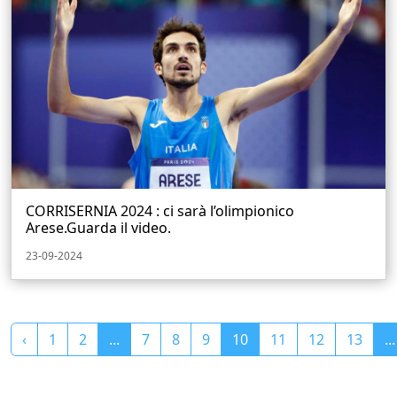
CORRISERNIA 2024 : ci sarà l’olimpionico
Arese.Guarda il video.
23-09-2024
‹
1
2
...
7
8
9
10
11
12
13
...