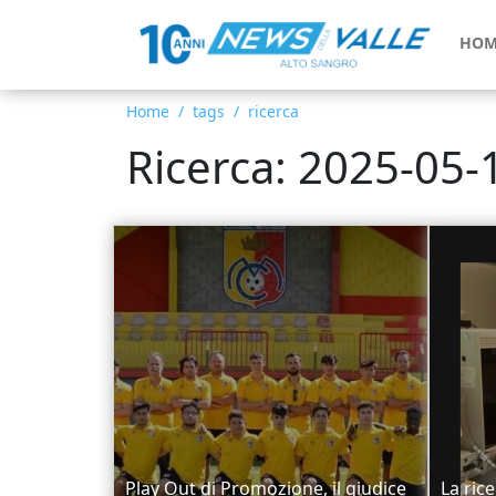
HOM
Home
tags
ricerca
Ricerca: 2025-05-
Play Out di Promozione, il giudice
La ric