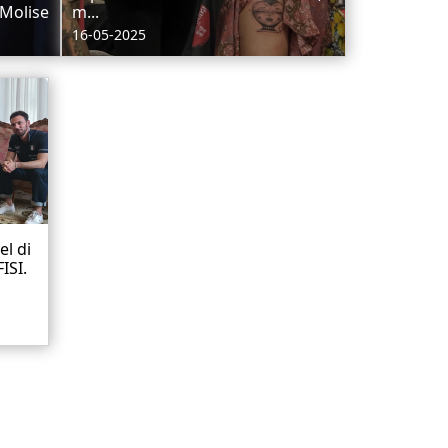
 Molise
m...
16-05-2025
l di
ISI.