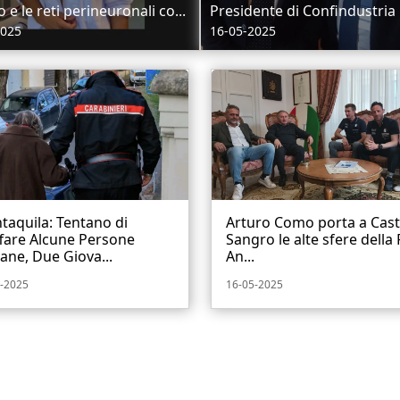
 e le reti perineuronali co...
Presidente di Confindustria
2025
16-05-2025
aquila: Tentano di
Arturo Como porta a Caste
fare Alcune Persone
Sangro le alte sfere della F
ane, Due Giova...
An...
-2025
16-05-2025