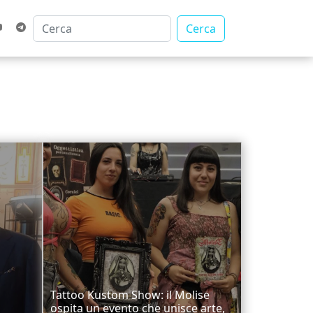
Cerca
Tattoo Kustom Show: il Molise
ospita un evento che unisce arte,