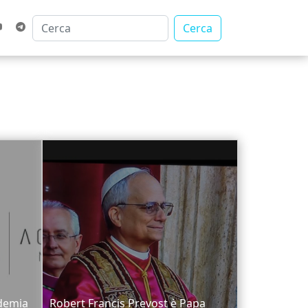
Cerca
ademia
Robert Francis Prevost è Papa