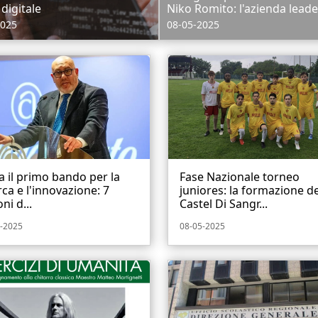
 digitale
Niko Romito: l'azienda leader
2025
08-05-2025
ia il primo bando per la
Fase Nazionale torneo
rca e l'innovazione: 7
juniores: la formazione de
oni d...
Castel Di Sangr...
-2025
08-05-2025