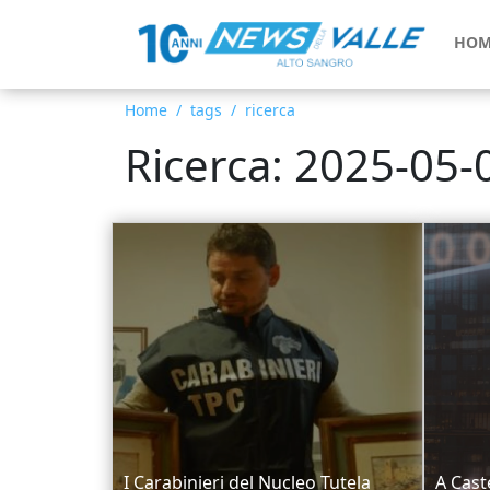
HOM
Home
tags
ricerca
Ricerca: 2025-05-
I Carabinieri del Nucleo Tutela
A Cast