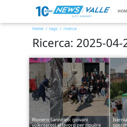
HOM
Home
tags
ricerca
Ricerca: 2025-04-
Rionero Sannitico: giovani
Iserni
volenterosi al lavoro per ripulire
sperim