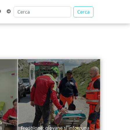
Cerca
a
i
Frosolone: giovane si infortuna