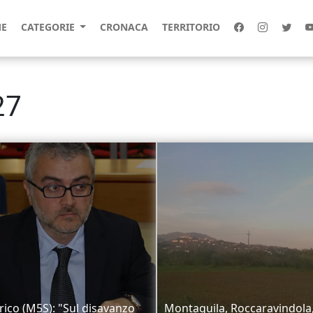
E
CATEGORIE
CRONACA
TERRITORIO
27
rico (M5S): "Sul disavanzo
Montaquila, Roccaravindola, 