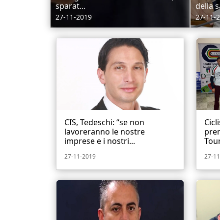
sparat...
della 
27-11-2019
27-11-
CIS, Tedeschi: “se non
Cicl
lavoreranno le nostre
prem
imprese e i nostri...
Tour
27-11-2019
27-11