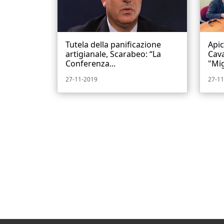
Tutela della panificazione
Apic
artigianale, Scarabeo: “La
Cava
Conferenza...
"Mig
27-11-2019
27-11