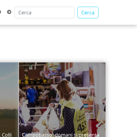
Cerca
Colli
Campobasso: domani si presenta