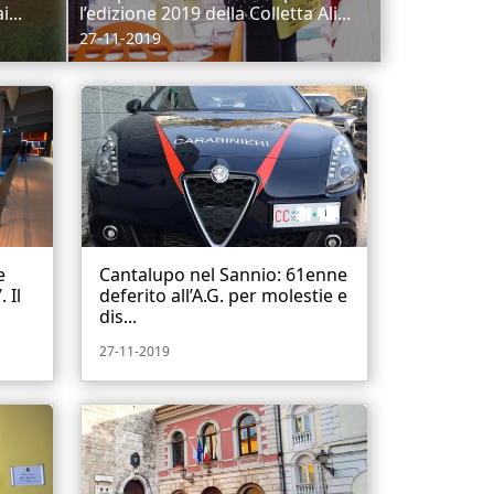
...
l’edizione 2019 della Colletta Ali...
27-11-2019
e
Cantalupo nel Sannio: 61enne
 Il
deferito all’A.G. per molestie e
dis...
27-11-2019