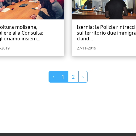
oltura molisana,
Isernia: la Polizia rintracc
liere alla Consulta:
sul territorio due immigra
lioriamo insiem...
cland...
-2019
27-11-2019
‹
1
2
›