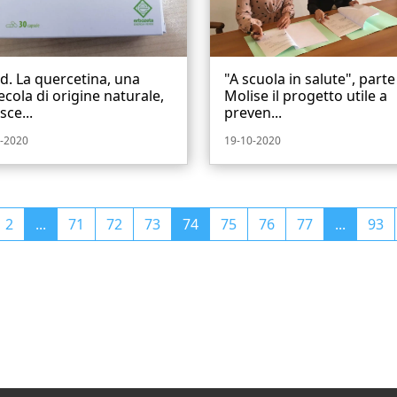
d. La quercetina, una
"A scuola in salute", parte
cola di origine naturale,
Molise il progetto utile a
sce...
preven...
-2020
19-10-2020
2
...
71
72
73
74
75
76
77
...
93