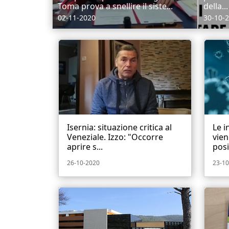
Toma prova a snellire il siste...
della...
02-11-2020
30-10-
Isernia: situazione critica al
Le i
Veneziale. Izzo: "Occorre
vien
aprire s...
posi
26-10-2020
23-10