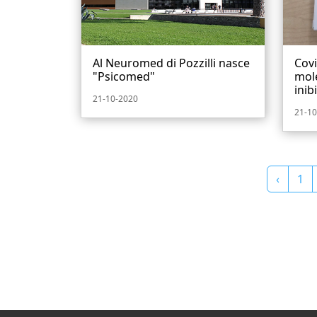
Al Neuromed di Pozzilli nasce
Covi
"Psicomed"
mole
inibi
21-10-2020
21-10
‹
1