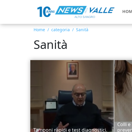
HOM
Home
categoria
Sanità
Sanità
Colli e
Tamponi rapidi e test diagnostici.
preven