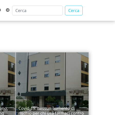
Cerca
eno,
Covid-19: nessun aumento di
ng
rischio per chi usa farmaci contro