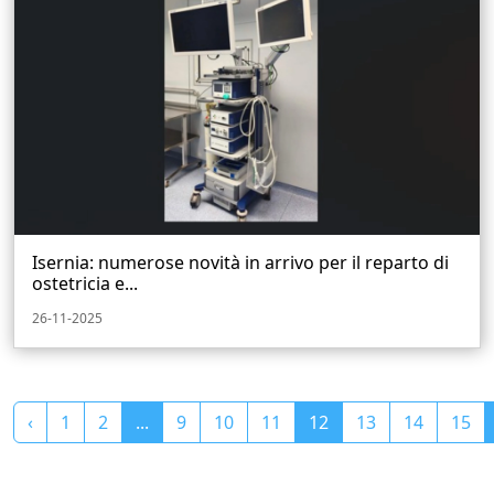
Isernia: numerose novità in arrivo per il reparto di
ostetricia e...
26-11-2025
‹
1
2
...
9
10
11
12
13
14
15