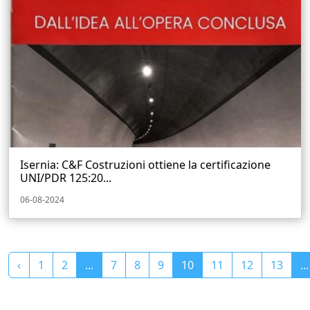
Isernia: C&F Costruzioni ottiene la certificazione
UNI/PDR 125:20...
06-08-2024
‹
1
2
...
7
8
9
10
11
12
13
...