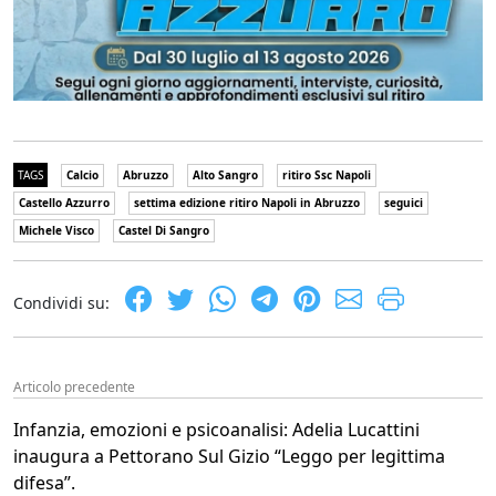
TAGS
Calcio
Abruzzo
Alto Sangro
ritiro Ssc Napoli
Castello Azzurro
settima edizione ritiro Napoli in Abruzzo
seguici
Michele Visco
Castel Di Sangro
Condividi su:
Articolo precedente
Infanzia, emozioni e psicoanalisi: Adelia Lucattini
inaugura a Pettorano Sul Gizio “Leggo per legittima
difesa”.