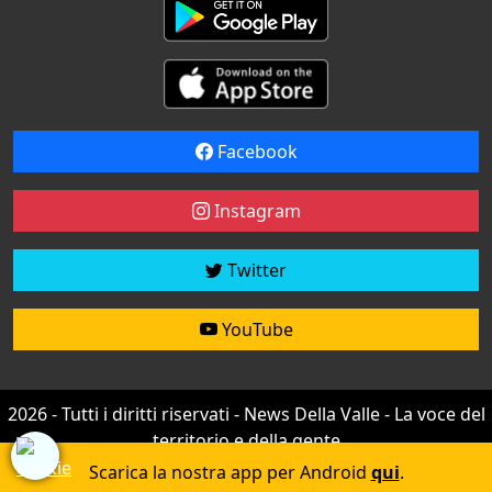
Facebook
Instagram
Twitter
YouTube
2026 - Tutti i diritti riservati - News Della Valle - La voce del
territorio e della gente
Credit by
efree
Scarica la nostra app per Android
qui
.