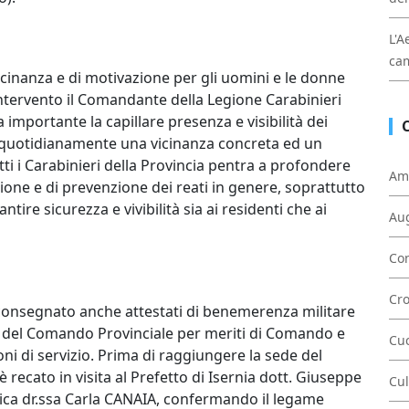
L'A
cam
cinanza e di motivazione per gli uomini e le donne
 intervento il Comandante della Legione Carabinieri
importante la capillare presenza e visibilità dei
no quotidianamente una vicinanza concreta ed un
ti i Carabinieri della Provincia pentra a profondere
Am
ione e di prevenzione dei reati in genere, soprattutto
ntire sicurezza e vivibilità sia ai residenti che ai
Au
Con
Cr
ha consegnato anche attestati di benemerenza militare
iali del Comando Provinciale per meriti di Comando e
Cu
zioni di servizio. Prima di raggiungere la sede del
recato in visita al Prefetto di Isernia dott. Giuseppe
Cul
ica dr.ssa Carla CANAIA, confermando il legame