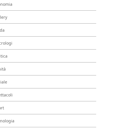
onomia
lery
da
rologi
itica
ità
iale
ttacoli
rt
nologia