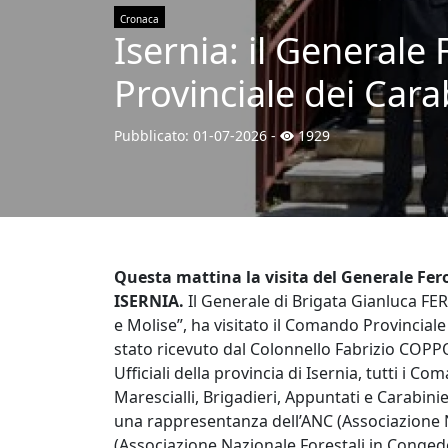
Cronaca
Isernia: il Generale
Provinciale dei Carab
Pubblicato:
01-07-2026
-
1929
Questa mattina la visita del Generale Fer
ISERNIA.
Il Generale di Brigata Gianluca F
e Molise”, ha visitato il Comando Provinciale C
stato ricevuto dal Colonnello Fabrizio COPP
Ufficiali della provincia di Isernia, tutti i
Marescialli, Brigadieri, Appuntati e Carabini
una rappresentanza dell’ANC (Associazione 
(Associazione Nazionale Forestali in Conged