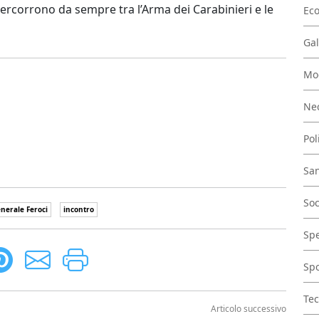
tercorrono da sempre tra l’Arma dei Carabinieri e le
Ec
Gal
Mo
Nec
Pol
San
Soc
enerale Feroci
incontro
Spe
Spo
Tec
Articolo successivo