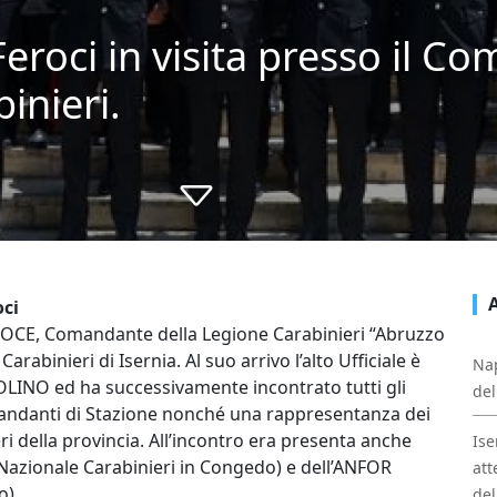
 Feroci in visita presso il 
inieri.
oci
EROCE, Comandante della Legione Carabinieri “Abruzzo
arabinieri di Isernia. Al suo arrivo l’alto Ufficiale è
Nap
OLINO ed ha successivamente incontrato tutti gli
del
 Comandanti di Stazione nonché una rappresentanza dei
eri della provincia. All’incontro era presenta anche
Ise
Nazionale Carabinieri in Congedo) e dell’ANFOR
att
o).
del