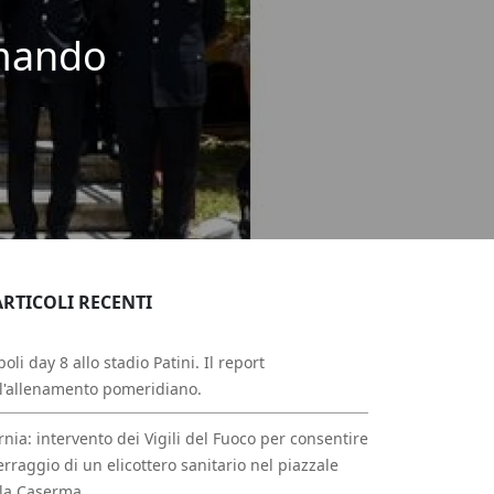
Comando
ARTICOLI RECENTI
oli day 8 allo stadio Patini. Il report
l'allenamento pomeridiano.
rnia: intervento dei Vigili del Fuoco per consentire
erraggio di un elicottero sanitario nel piazzale
la Caserma.