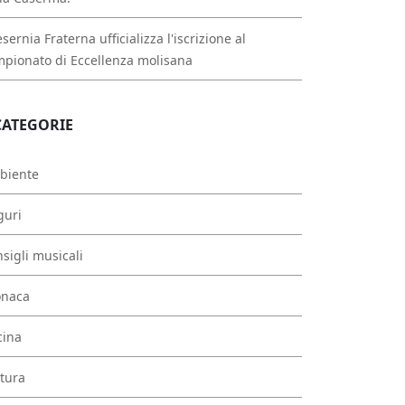
esernia Fraterna ufficializza l'iscrizione al
pionato di Eccellenza molisana
CATEGORIE
biente
guri
sigli musicali
onaca
cina
tura