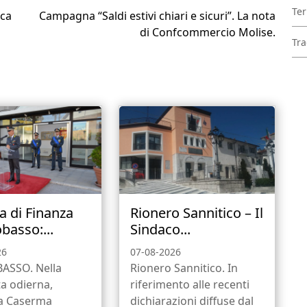
Ter
ica
Campagna “Saldi estivi chiari e sicuri”. La nota
di Confcommercio Molise.
Tra
a di Finanza
Rionero Sannitico – Il
asso:...
Sindaco...
26
07-08-2026
SSO. Nella
Rionero Sannitico. In
a odierna,
riferimento alle recenti
la Caserma
dichiarazioni diffuse dal