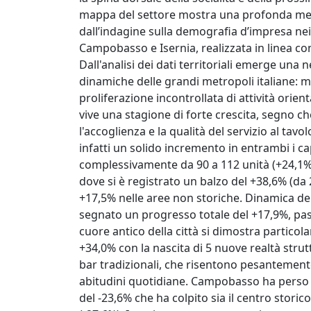
mappa del settore mostra una profonda met
dall’indagine sulla demografia d’impresa nei c
Campobasso e Isernia, realizzata in linea c
Dall'analisi dei dati territoriali emerge una 
dinamiche delle grandi metropoli italiane: me
proliferazione incontrollata di attività orient
vive una stagione di forte crescita, segno c
l'accoglienza e la qualità del servizio al tavo
infatti un solido incremento in entrambi i 
complessivamente da 90 a 112 unità (+24,1%)
dove si è registrato un balzo del +38,6% (da 
+17,5% nelle aree non storiche. Dinamica del 
segnato un progresso totale del +17,9%, pas
cuore antico della città si dimostra partic
+34,0% con la nascita di 5 nuove realtà strutt
bar tradizionali, che risentono pesantement
abitudini quotidiane. Campobasso ha perso 
del -23,6% che ha colpito sia il centro storico 