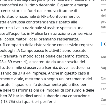
amorfosi nell'ultimo decennio. È quanto emerge
A R
entri storici e fuori dalle mura cittadine di
del
on lo studio nazionale di FIPE-Confcommercio.
pro
netta e virtuosa controtendenza rispetto alle
fut
ntre a livello nazionale si assiste spesso a una
ate all'asporto, in Molise la ristorazione con servizio
he i consumatori locali premiano l'esperienza,
lo. Il comparto della ristorazione con servizio registra
capoluoghi. A Campobasso le attività sono passate
, trainate in modo eccezionale dal centro storico,
Am
28 a 39 esercizi), e sostenute da una crescita del
tutto simile si osserva a Isernia, dove il settore ha
Au
sando da 37 a 44 imprese. Anche in questo caso il
Con
olarmente vitale, mettendo a segno un incremento del
urate. Il quadro si fa decisamente più critico per i
Cr
e delle trasformazioni dei modelli di consumo e delle
ben 28 bar in dieci anni, subendo una contrazione
Cu
(-18,7%) sia i quartieri periferici