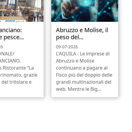
anciano:
Abruzzo e Molise, il
e pesce...
peso del...
26
09-07-2026
ONALE/
L'AQUILA - Le imprese di
ANCIANO.
Abruzzo e Molise
o Ristorante “La
continuano a pagare al
 rinomato, grazie
Fisco più del doppio delle
 del tritolare e
grandi multinazionali del
web. Mentre le Big...