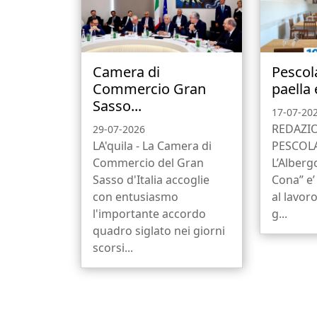
Camera di
Pescol
Commercio Gran
paella 
Sasso...
17-07-20
REDAZI
29-07-2026
LA'quila - La Camera di
PESCOL
Commercio del Gran
L’Alberg
Sasso d'Italia accoglie
Cona” e’
con entusiasmo
al lavoro
l'importante accordo
g...
quadro siglato nei giorni
scorsi...