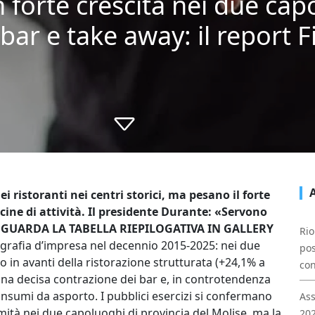
in forte crescita nei due cap
ar e take away: il report F
i ristoranti nei centri storici, ma pesano il forte
decine di attività. Il presidente Durante: «Servono
». GUARDA LA TABELLA RIEPILOGATIVA IN GALLERY
Rio
ografia d’impresa nel decennio 2015-2025: nei due
pos
o in avanti della ristorazione strutturata (+24,1% a
con
una decisa contrazione dei bar e, in controtendenza
consumi da asporto. I pubblici esercizi si confermano
Ass
simità nei due capoluoghi di provincia del Molise, ma la
202