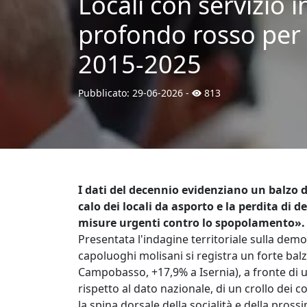
Locali con servizio 
profondo rosso per b
2015-2025
Pubblicato:
29-06-2026
-
813
I dati del decennio evidenziano un balzo de
calo dei locali da asporto e la perdita di 
misure urgenti contro lo spopolamento
Presentata l'indagine territoriale sulla dem
capoluoghi molisani si registra un forte balz
Campobasso, +17,9% a Isernia), a fronte di 
rispetto al dato nazionale, di un crollo dei 
la spina dorsale della socialità e della pros