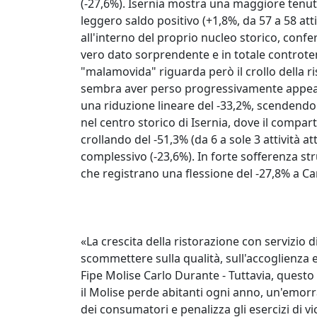
(-27,6%). Isernia mostra una maggiore tenu
leggero saldo positivo (+1,8%, da 57 a 58 at
all'interno del proprio nucleo storico, confer
vero dato sorprendente e in totale controte
"malamovida" riguarda però il crollo della r
sembra aver perso progressivamente appeal
una riduzione lineare del -33,2%, scendendo 
nel centro storico di Isernia, dove il comp
crollando del -51,3% (da 6 a sole 3 attività at
complessivo (-23,6%). In forte sofferenza str
che registrano una flessione del -27,8% a C
«La crescita della ristorazione con servizio
scommettere sulla qualità, sull'accoglienza 
Fipe Molise Carlo Durante - Tuttavia, questo 
il Molise perde abitanti ogni anno, un'emor
dei consumatori e penalizza gli esercizi di vi