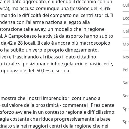
ta nel dato aggregato, chiudendo il decennio con un
Cul
tività), ma accusa comunque una flessione del -4,3%
mando le difficoltà del comparto nei centri storici. Il
Ec
ndenza con l'allarme nazionale legato alla
istorazione take away, un modello che in regione
Gal
. A Campobasso le attività da asporto hanno subito
da 42 a 28 locali. Il calo è ancora più macroscopico
Mo
arto ha subito un vero e proprio dimezzamento,
tive) e trascinando al ribasso il dato cittadino
Nec
utturale si posizionano infine gelaterie e pasticcerie,
Pol
ampobasso e del -50,0% a Isernia.
San
Soc
 dimostra che i nostri imprenditori continuano a
e sul valore della prossimità - commenta il Presidente
Spe
sforzo avviene in un contesto regionale difficilissimo:
ragia costante che riduce progressivamente la base
Spo
cinato sia nei maggiori centri della regione che nei