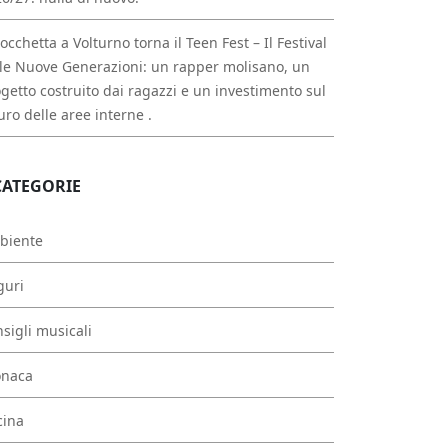
occhetta a Volturno torna il Teen Fest – Il Festival
le Nuove Generazioni: un rapper molisano, un
getto costruito dai ragazzi e un investimento sul
uro delle aree interne .
CATEGORIE
biente
guri
sigli musicali
onaca
cina