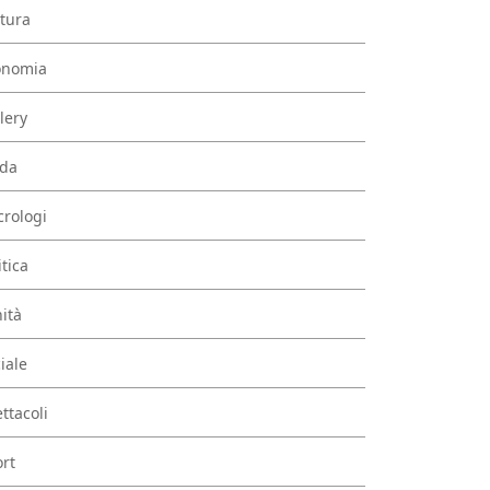
tura
onomia
lery
da
rologi
itica
ità
iale
ttacoli
rt