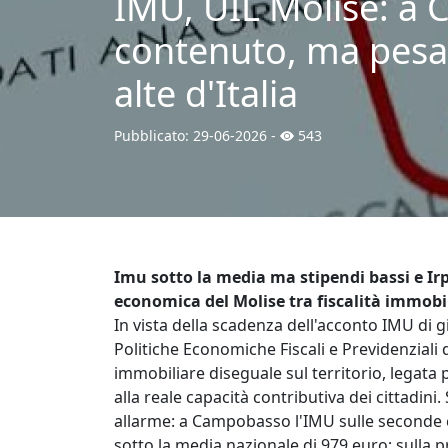
IMU, UIL Molise: a C
contenuto, ma pesa s
alte d'Italia
Pubblicato:
29-06-2026
-
543
Imu sotto la media ma stipendi bassi e Irp
economica del Molise tra fiscalità immobili
In vista della scadenza dell'acconto IMU di g
Politiche Economiche Fiscali e Previdenziali 
immobiliare diseguale sul territorio, legata 
alla reale capacità contributiva dei cittadin
allarme: a Campobasso l'IMU sulle seconde c
sotto la media nazionale di 979 euro; sulla p