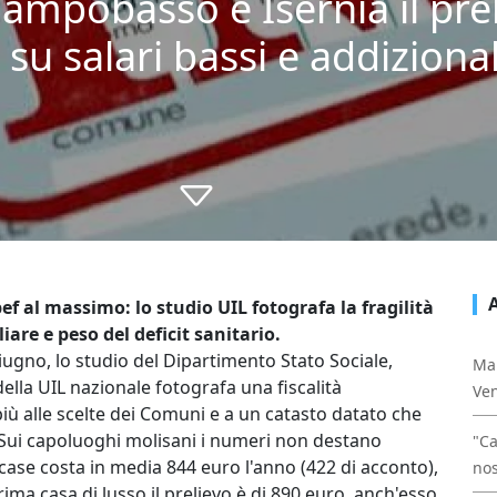
ampobasso e Isernia il prel
u salari bassi e addizional
ef al massimo: lo studio UIL fotografa la fragilità
are e peso del deficit sanitario.
iugno, lo studio del Dipartimento Stato Sociale,
Mal
della UIL nazionale fotografa una fiscalità
Ven
più alle scelte dei Comuni e a un catasto datato che
i. Sui capoluoghi molisani i numeri non destano
"Ca
ase costa in media 844 euro l'anno (422 di acconto),
nos
rima casa di lusso il prelievo è di 890 euro, anch'esso