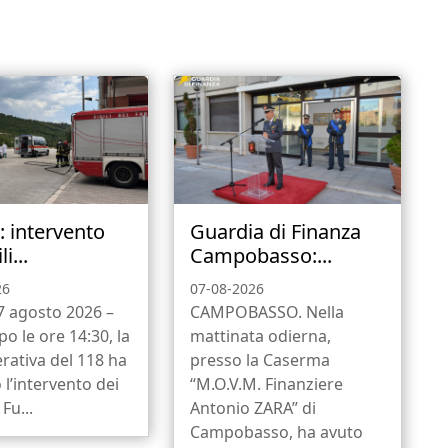
: intervento
Guardia di Finanza
li...
Campobasso:...
26
07-08-2026
 7 agosto 2026 –
CAMPOBASSO. Nella
o le ore 14:30, la
mattinata odierna,
rativa del 118 ha
presso la Caserma
 l’intervento dei
“M.O.V.M. Finanziere
 Fu...
Antonio ZARA” di
Campobasso, ha avuto