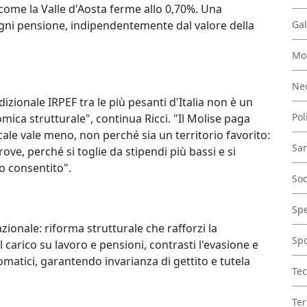
come la Valle d'Aosta ferme allo 0,70%. Una
gni pensione, indipendentemente dal valore della
Gal
Mo
Nec
izionale IRPEF tra le più pesanti d'Italia non è un
Pol
nomica strutturale", continua Ricci. "Il Molise paga
le vale meno, non perché sia un territorio favorito:
San
rove, perché si toglie da stipendi più bassi e si
o consentito".
Soc
Spe
azionale: riforma strutturale che rafforzi la
Spo
l carico su lavoro e pensioni, contrasti l'evasione e
omatici, garantendo invarianza di gettito e tutela
Tec
Ter