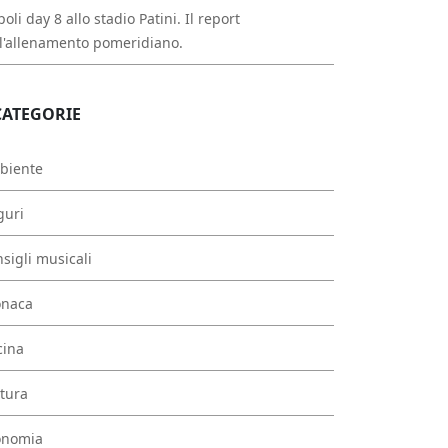
oli day 8 allo stadio Patini. Il report
l'allenamento pomeridiano.
CATEGORIE
biente
guri
sigli musicali
onaca
cina
tura
onomia