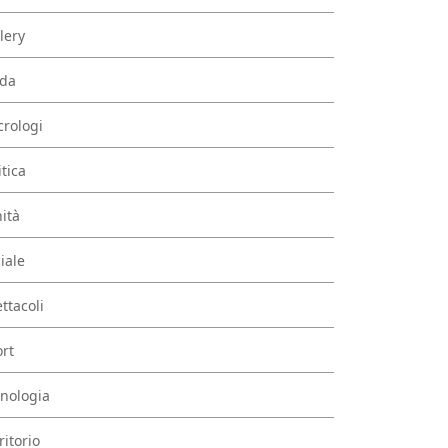
lery
da
rologi
itica
ità
iale
ttacoli
rt
nologia
ritorio