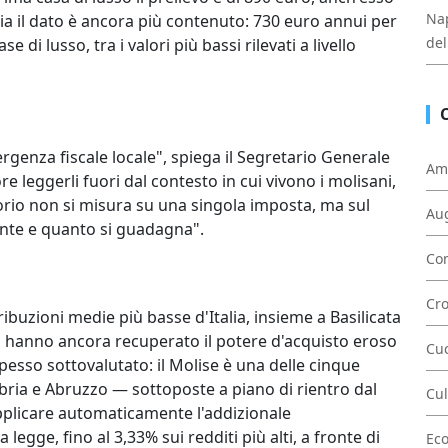
Nap
nia il dato è ancora più contenuto: 730 euro annui per
del
di lusso, tra i valori più bassi rilevati a livello
genza fiscale locale", spiega il Segretario Generale
Am
e leggerli fuori dal contesto in cui vivono i molisani,
torio non si misura su una singola imposta, ma sul
Au
nte e quanto si guadagna".
Con
Cr
etribuzioni medie più basse d'Italia, insieme a Basilicata
non hanno ancora recuperato il potere d'acquisto eroso
Cu
pesso sottovalutato: il Molise è una delle cinque
bria e Abruzzo — sottoposte a piano di rientro dal
Cul
applicare automaticamente l'addizionale
a legge, fino al 3,33% sui redditi più alti, a fronte di
Ec