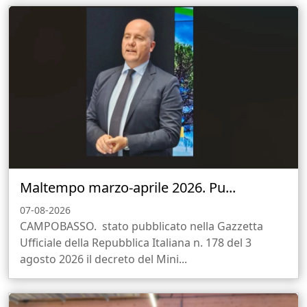
Maltempo marzo-aprile 2026. Pu...
07-08-2026
CAMPOBASSO. stato pubblicato nella Gazzetta
Ufficiale della Repubblica Italiana n. 178 del 3
agosto 2026 il decreto del Mini...