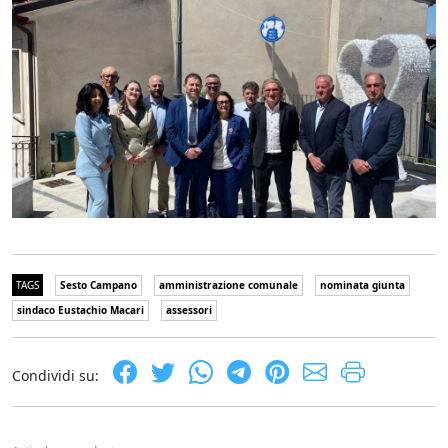
TAGS
Sesto Campano
amministrazione comunale
nominata giunta
sindaco Eustachio Macari
assessori
Condividi su: