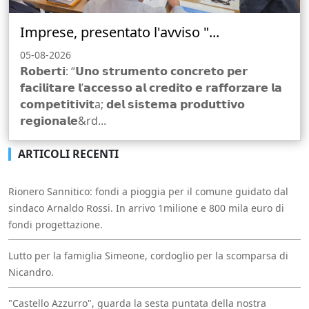
Imprese, presentato l'avviso "...
05-08-2026
𝗥𝗼𝗯𝗲𝗿𝘁𝗶: “𝗨𝗻𝗼 𝘀𝘁𝗿𝘂𝗺𝗲𝗻𝘁𝗼 𝗰𝗼𝗻𝗰𝗿𝗲𝘁𝗼 𝗽𝗲𝗿
𝗳𝗮𝗰𝗶𝗹𝗶𝘁𝗮𝗿𝗲 𝗹’𝗮𝗰𝗰𝗲𝘀𝘀𝗼 𝗮𝗹 𝗰𝗿𝗲𝗱𝗶𝘁𝗼 𝗲 𝗿𝗮𝗳𝗳𝗼𝗿𝘇𝗮𝗿𝗲 𝗹𝗮
𝗰𝗼𝗺𝗽𝗲𝘁𝗶𝘁𝗶𝘃𝗶𝘁a; 𝗱𝗲𝗹 𝘀𝗶𝘀𝘁𝗲𝗺𝗮 𝗽𝗿𝗼𝗱𝘂𝘁𝘁𝗶𝘃𝗼
𝗿𝗲𝗴𝗶𝗼𝗻𝗮𝗹𝗲&rd...
ARTICOLI RECENTI
Rionero Sannitico: fondi a pioggia per il comune guidato dal
sindaco Arnaldo Rossi. In arrivo 1milione e 800 mila euro di
fondi progettazione.
Lutto per la famiglia Simeone, cordoglio per la scomparsa di
Nicandro.
"Castello Azzurro", guarda la sesta puntata della nostra