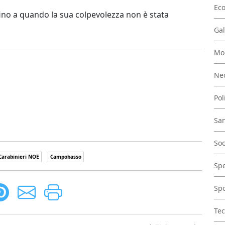
Ec
fino a quando la sua colpevolezza non è stata
Gal
Mo
Nec
Pol
San
Soc
Carabinieri NOE
Campobasso
Spe
Spo
Tec