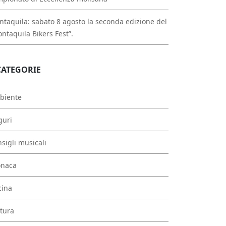
taquila: sabato 8 agosto la seconda edizione del
ntaquila Bikers Fest”.
CATEGORIE
biente
guri
sigli musicali
onaca
cina
tura