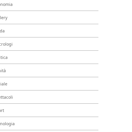
onomia
lery
da
rologi
itica
ità
iale
ttacoli
rt
nologia