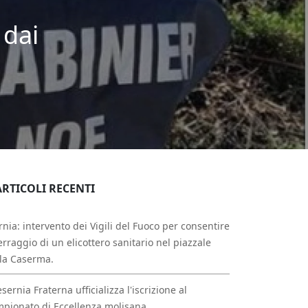
 dai
ARTICOLI RECENTI
rnia: intervento dei Vigili del Fuoco per consentire
erraggio di un elicottero sanitario nel piazzale
la Caserma.
esernia Fraterna ufficializza l'iscrizione al
pionato di Eccellenza molisana