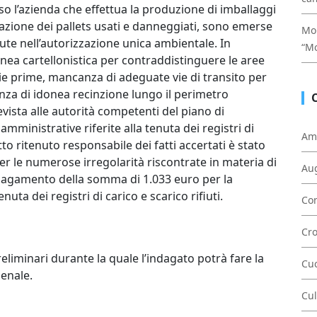
sso l’azienda che effettua la produzione di imballaggi
parazione dei pallets usati e danneggiati, sono emerse
Mon
ute nell’autorizzazione unica ambientale. In
“Mo
donea cartellonistica per contraddistinguere le aree
erie prime, mancanza di adeguate vie di transito per
enza di idonea recinzione lungo il perimetro
ista alle autorità competenti del piano di
mministrative riferite alla tenuta dei registri di
Am
etto ritenuto responsabile dei fatti accertati è stato
per le numerose irregolarità riscontrate in materia di
Au
l pagamento della somma di 1.033 euro per la
uta dei registri di carico e scarico rifiuti.
Con
Cr
reliminari durante la quale l’indagato potrà fare la
Cu
Penale.
Cul