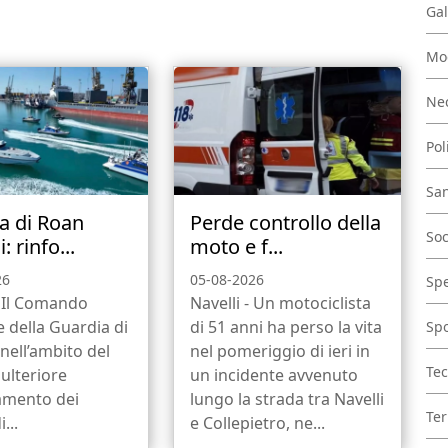
Gal
Mo
Nec
Pol
San
a di Roan
Perde controllo della
Soc
: rinfo...
moto e f...
26
05-08-2026
Spe
. Il Comando
Navelli - Un motociclista
 della Guardia di
di 51 anni ha perso la vita
Spo
 nell’ambito del
nel pomeriggio di ieri in
Tec
 ulteriore
un incidente avvenuto
amento dei
lungo la strada tra Navelli
Ter
...
e Collepietro, ne...