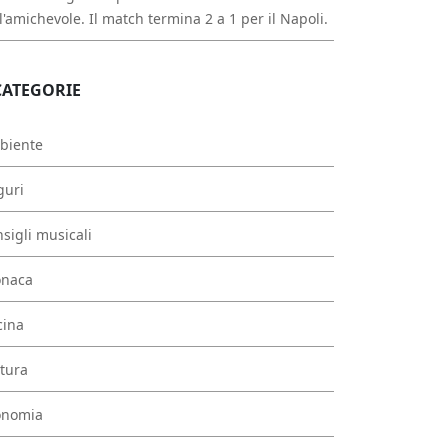
l'amichevole. Il match termina 2 a 1 per il Napoli.
CATEGORIE
biente
guri
sigli musicali
onaca
cina
tura
onomia