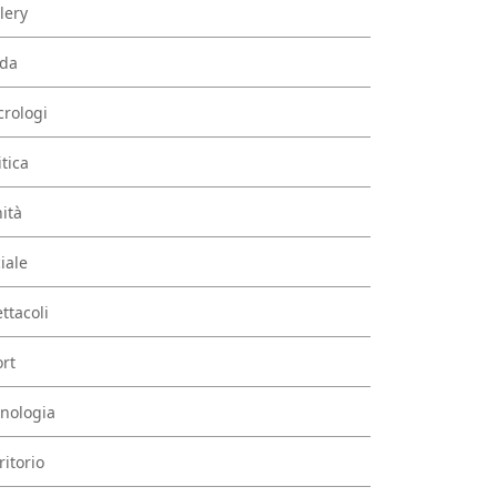
lery
da
rologi
itica
ità
iale
ttacoli
rt
nologia
ritorio