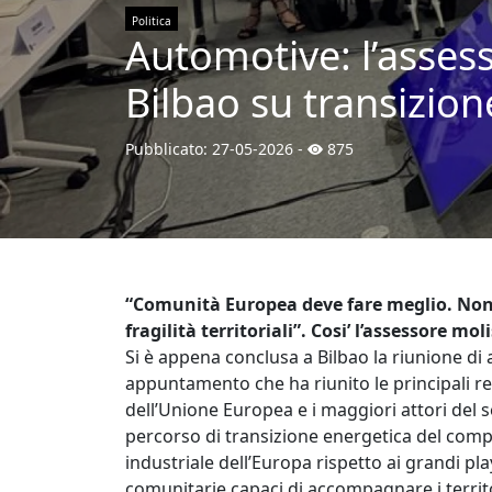
Politica
Automotive: l’asses
Bilbao su transizion
Pubblicato:
27-05-2026
-
875
“Comunità Europea deve fare meglio. Non s
fragilità territoriali”. Cosi’ l’assessore mol
Si è appena conclusa a Bilbao la riunione di a
appuntamento che ha riunito le principali re
dell’Unione Europea e i maggiori attori del s
percorso di transizione energetica del comp
industriale dell’Europa rispetto ai grandi pla
comunitarie capaci di accompagnare i territor