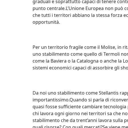
graduali e soprattutto capaci di tenere conto 
punto centrale.L’Unione Europea non può cos
che tutti i territori abbiano la stessa forza 
opportunità.
Per un territorio fragile come il Molise, in ri
uno stabilimento come quello di Termoli non p
come la Baviera o la Catalogna o anche la Lo
sistemi economici capaci di assorbire gli sh
Da noi uno stabilimento come Stellantis ra
importantissimo.Quando si parla di riconvers
quasi fosse sufficiente cambiare tecnolog
chi lavora ogni giorno nei territori sa che 
stabilimento che da trent’anni lavora sulla
quali risorse? Con quali mercati?Se viene men