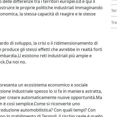
delle differenze tra i territori europei.Ed è qui il
truire le proprie politiche industriali immaginando
Ter
economica, la stessa capacità di reagire e le stesse
Tra
tardo di sviluppo, la crisi o il ridimensionamento di
roduce gli stessi effetti che avrebbe in realtà forti
mbardia.Lì esistono reti industriali più ampie e
ock.Da noi no.
ppresenta un ecosistema economico e sociale
ione industriale spesso lo si fa in maniera astratta,
ia per creare automaticamente nuove opportunità.Ma
non è così semplice.Come si riconverte uno
 produzione automobilistica? Con quali tempi? Con
o lo stabilimento di Termoli, il rischio reale è quello