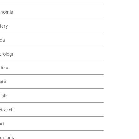
onomia
lery
da
rologi
itica
ità
iale
ttacoli
rt
nologia