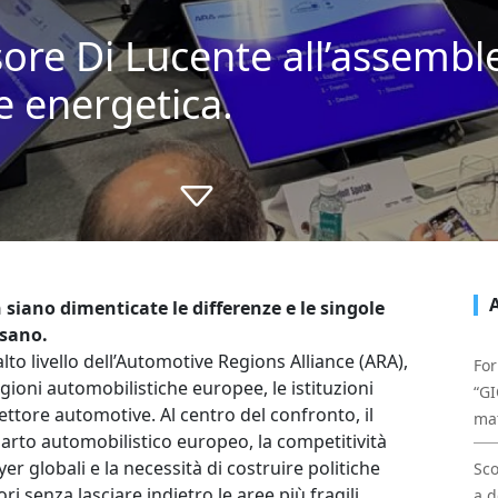
sore Di Lucente all’assembl
e energetica.
iano dimenticate le differenze e le singole
isano.
lto livello dell’Automotive Regions Alliance (ARA),
For
gioni automobilistiche europee, le istituzioni
“GI
ettore automotive. Al centro del confronto, il
mat
arto automobilistico europeo, la competitività
yer globali e la necessità di costruire politiche
Sco
i senza lasciare indietro le aree più fragili.
a d