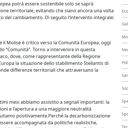
uropea potrà essere sostenibile solo se saprà
one territoriale, evitando che siano ancora una volta
Ec
alto del cambiamento. Di seguito l’intervento integrale:
Gal
Mo
e il Molise è critico verso la Comunità Europea, oggi
do “Comunità”. Torno a intervenire in questa
Nec
aco, dove, come rappresentante della Regione
Pol
Europa la situazione dello stabilimento Stellantis di
onde differenze territoriali che attraversano la
San
Soc
Spe
timi mesi abbiamo assistito a segnali importanti: la
ioni e l’apertura a una maggiore neutralità
Spo
lutiamo positivamente.Perché la decarbonizzazione
essere accompagnata da politiche realistiche,
Tec