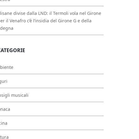
isane divise dalla LND: il Termoli vola nel Girone
per il Venafro c’è l’insidia del Girone G e della
rdegna
CATEGORIE
biente
guri
sigli musicali
onaca
cina
tura