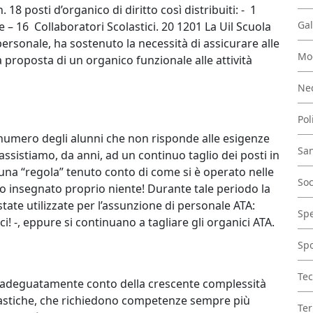
. 18 posti d’organico di diritto così distribuiti: - 1
Gal
 – 16 Collaboratori Scolastici. 20 1201 La Uil Scuola
 personale, ha sostenuto la necessità di assicurare alle
Mo
a proposta di un organico funzionale alle attività
Nec
Pol
 numero degli alunni che non risponde alle esigenze
San
assistiamo, da anni, ad un continuo taglio dei posti in
una “regola” tenuto conto di come si è operato nelle
Soc
o insegnato proprio niente! Durante tale periodo la
tate utilizzate per l’assunzione di personale ATA:
Spe
ici! -, eppure si continuano a tagliare gli organici ATA.
Spo
Tec
ene adeguatamente conto della crescente complessità
lastiche, che richiedono competenze sempre più
Ter