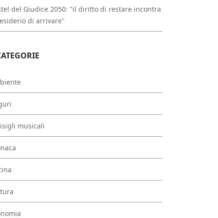
tel del Giudice 2050: "il diritto di restare incontra
desiderio di arrivare"
CATEGORIE
biente
guri
sigli musicali
onaca
cina
tura
onomia