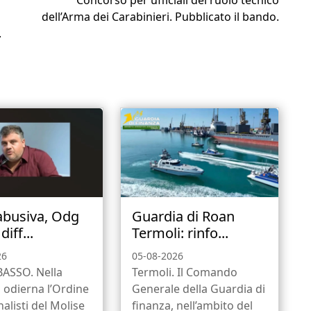
Concorso per ufficiali del ruolo tecnico
dell’Arma dei Carabinieri. Pubblicato il bando.
.
abusiva, Odg
Guardia di Roan
diff...
Termoli: rinfo...
26
05-08-2026
SSO. Nella
Termoli. Il Comando
 odierna l’Ordine
Generale della Guardia di
nalisti del Molise
finanza, nell’ambito del