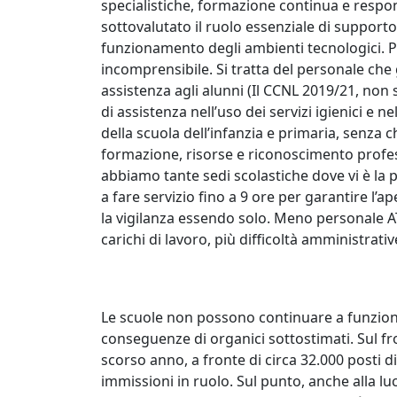
specialistiche, formazione continua e responsa
sottovalutato il ruolo essenziale di supporto a
funzionamento degli ambienti tecnologici. Per 
incomprensibile. Si tratta del personale che 
assistenza agli alunni (Il CCNL 2019/21, non s
di assistenza nell’uso dei servizi igienici e n
della scuola dell’infanzia e primaria, senza
formazione, risorse e riconoscimento profes
abbiamo tante sedi scolastiche dove vi è la 
a fare servizio fino a 9 ore per garantire l’a
la vigilanza essendo solo. Meno personale A
carichi di lavoro, più difficoltà amministrati
Le scuole non possono continuare a funzionar
conseguenze di organici sottostimati. Sul f
scorso anno, a fronte di circa 32.000 posti d
immissioni in ruolo. Sul punto, anche alla l