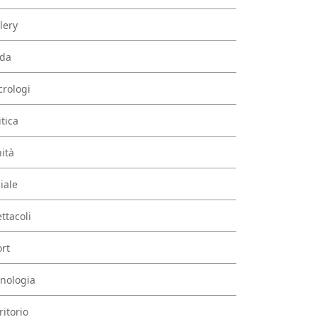
lery
da
rologi
itica
ità
iale
ttacoli
rt
nologia
ritorio