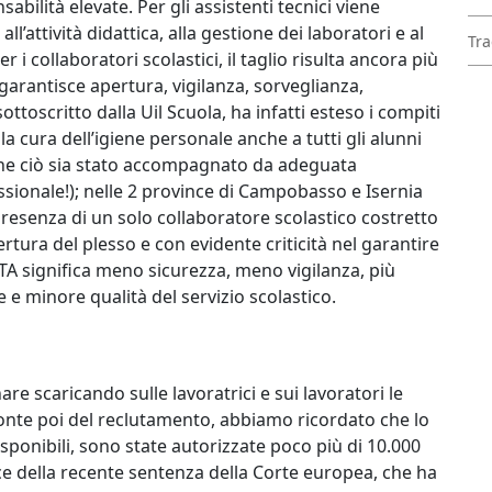
bilità elevate. Per gli assistenti tecnici viene
ll’attività didattica, alla gestione dei laboratori e al
Tra
i collaboratori scolastici, il taglio risulta ancora più
garantisce apertura, vigilanza, sorveglianza,
ottoscritto dalla Uil Scuola, ha infatti esteso i compiti
ella cura dell’igiene personale anche a tutti gli alunni
 che ciò sia stato accompagnato da adeguata
sionale!); nelle 2 province di Campobasso e Isernia
presenza di un solo collaboratore scolastico costretto
pertura del plesso e con evidente criticità nel garantire
TA significa meno sicurezza, meno vigilanza, più
ve e minore qualità del servizio scolastico.
e scaricando sulle lavoratrici e sui lavoratori le
ronte poi del reclutamento, abbiamo ricordato che lo
isponibili, sono state autorizzate poco più di 10.000
uce della recente sentenza della Corte europea, che ha