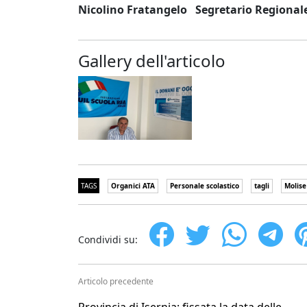
Nicolino Fratangelo Segretario Regional
Gallery dell'articolo
TAGS
Organici ATA
Personale scolastico
tagli
Molise
Condividi su:
Articolo precedente