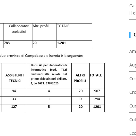
Cas
il 
Am
Au
Con
Cr
Cu
Cul
Ec