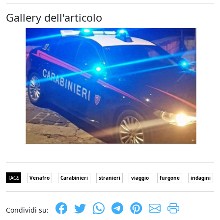
Gallery dell'articolo
TAGS
Venafro
Carabinieri
stranieri
viaggio
furgone
indagini
Condividi su: