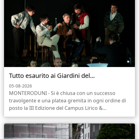
Tutto esaurito ai Giardini del...
05-08-2026
​MONTERODUNI - Si è chiusa con un successo
travolgente e una platea gremita in ogni ordine di
posto la III Edizione del Campus Lirico &...