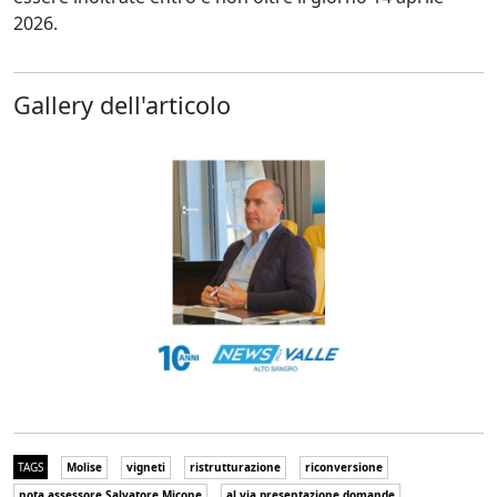
2026.
Gallery dell'articolo
TAGS
Molise
vigneti
ristrutturazione
riconversione
nota assessore Salvatore Micone
al via presentazione domande