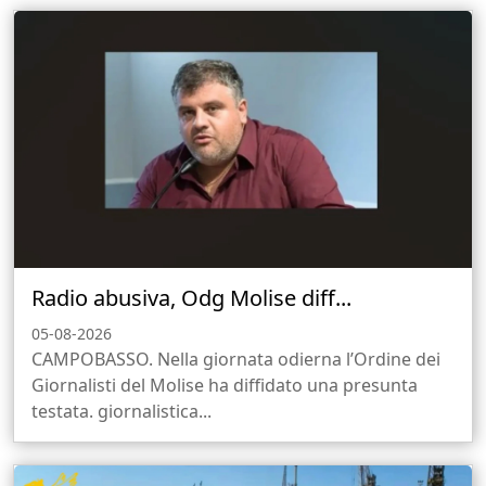
Radio abusiva, Odg Molise diff...
05-08-2026
CAMPOBASSO. Nella giornata odierna l’Ordine dei
Giornalisti del Molise ha diffidato una presunta
testata. giornalistica...