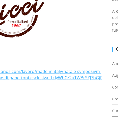
A R
del
pro
fut
Am
onos.com/lavoro/made-in-italy/natale-svmposivm-
Au
one-di-panettoni-esclusiva_1klyWhCz2uTWBrSZJ7hGjF
Con
Cr
Cu