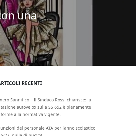
con una
ARTICOLI RECENTI
nero Sannitico – Il Sindaco Rossi chiarisce: la
tazione autovelox sulla SS 652 è pienamente
forme alla normativa vigente.
unzioni del personale ATA per l’anno scolastico
6/27: nulla di nuovo!