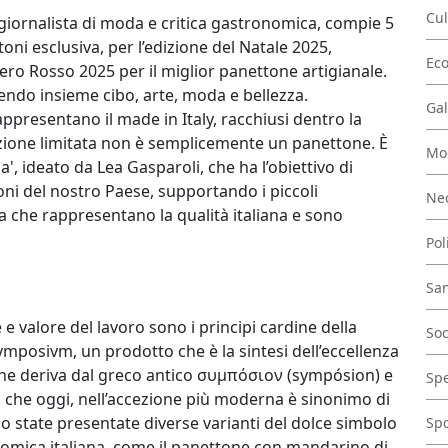
Cul
iornalista di moda e critica gastronomica, compie 5
oni esclusiva, per l’edizione del Natale 2025,
Ec
ero Rosso 2025 per il miglior panettone artigianale.
endo insieme cibo, arte, moda e bellezza.
Gal
ppresentano il made in Italy, racchiusi dentro la
ione limitata non è semplicemente un panettone. È
Mo
a', ideato da Lea Gasparoli, che ha l’obiettivo di
zioni del nostro Paese, supportando i piccoli
Nec
hia che rappresentano la qualità italiana e sono
Pol
San
e e valore del lavoro sono i principi cardine della
Soc
 Svmposivm, un prodotto che è la sintesi dell’eccellenza
, che deriva dal greco antico συμπόσιον (sympósion) e
Spe
ma che oggi, nell’accezione più moderna è sinonimo di
no state presentate diverse varianti del dolce simbolo
Spo
onomica italiana, come il panettone con mandarino di