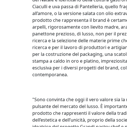
Ciaculli e uva passa di Pantelleria, quello 
all’amore, o la versione salata con olio extra
prodotto che rappresenta il brand è certame
arpelli, rigorosamente con lievito madre, ar
panettone prezioso, di lusso, non per il prezz
ricerca e la selezione delle materie prime ch
ricerca e per il lavoro di produttori e artig
per la costruzione del packaging, una scatol
stampa a caldo in oro e platino, impreziosita
esclusiva per i diversi progetti del brand, col
contemporanea.
"Sono convinta che oggi il vero valore sia l
pulsante del mercato del lusso. È importante
prodotto che rappresenti il valore della trad
dell’estetica e dell’unicità, proprio della s
ideatrice del progetto.Grandi pastry chef e 