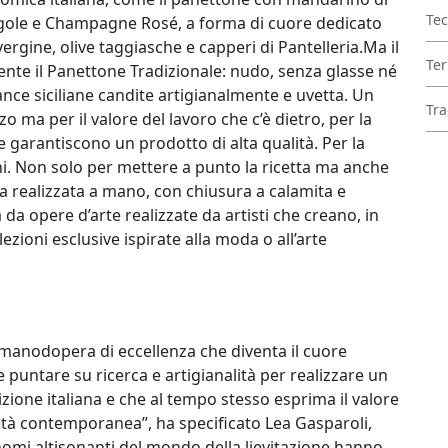
Tec
fragole e Champagne Rosé, a forma di cuore dedicato
vergine, olive taggiasche e capperi di Pantelleria.Ma il
Ter
nte il Panettone Tradizionale: nudo, senza glasse né
ance siciliane candite artigianalmente e uvetta. Un
Tra
o ma per il valore del lavoro che c’è dietro, per la
e garantiscono un prodotto di alta qualità. Per la
iani. Non solo per mettere a punto la ricetta ma anche
a realizzata a mano, con chiusura a calamita e
 da opere d’arte realizzate da artisti che creano, in
lezioni esclusive ispirate alla moda o all’arte
a manodopera di eccellenza che diventa il cuore
 puntare su ricerca e artigianalità per realizzare un
izione italiana e che al tempo stesso esprima il valore
ocietà contemporanea”, ha specificato Lea Gasparoli,
nomi altisonanti del mondo della lievitazione hanno