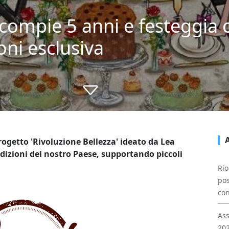
compie 5 anni e festeggia 
oni esclusiva
progetto 'Rivoluzione Bellezza' ideato da Lea
radizioni del nostro Paese, supportando piccoli
Rio
pos
con
Ass
202