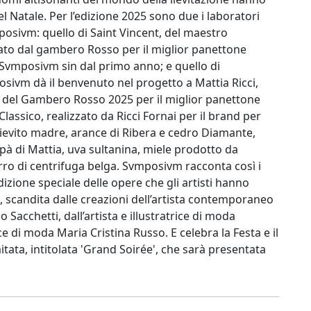
l Natale. Per l’edizione 2025 sono due i laboratori
osivm: quello di Saint Vincent, del maestro
to dal gambero Rosso per il miglior panettone
 Svmposivm sin dal primo anno; e quello di
posivm dà il benvenuto nel progetto a Mattia Ricci,
re del Gambero Rosso 2025 per il miglior panettone
Classico, realizzato da Ricci Fornai per il brand per
lievito madre, arance di Ribera e cedro Diamante,
apà di Mattia, uva sultanina, miele prodotto da
rro di centrifuga belga. Svmposivm racconta così i
dizione speciale delle opere che gli artisti hanno
nd, scandita dalle creazioni dell’artista contemporaneo
 Sacchetti, dall’artista e illustratrice di moda
ce di moda Maria Cristina Russo. E celebra la Festa e il
itata, intitolata 'Grand Soirée', che sarà presentata