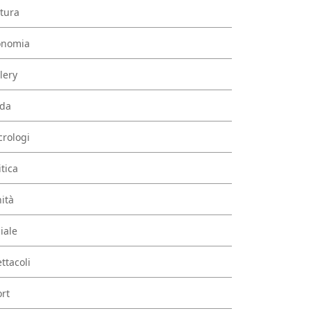
tura
onomia
lery
da
rologi
itica
ità
iale
ttacoli
rt