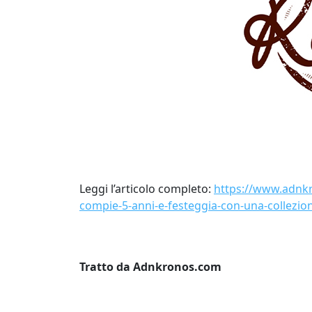
Leggi l’articolo completo:
https://www.adnkr
compie-5-anni-e-festeggia-con-una-collezi
Tratto da Adnkronos.com