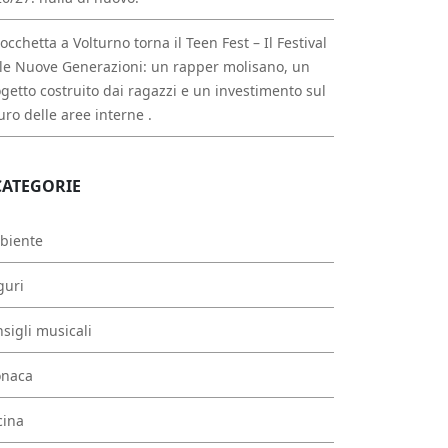
occhetta a Volturno torna il Teen Fest – Il Festival
le Nuove Generazioni: un rapper molisano, un
getto costruito dai ragazzi e un investimento sul
uro delle aree interne .
CATEGORIE
biente
guri
sigli musicali
onaca
cina