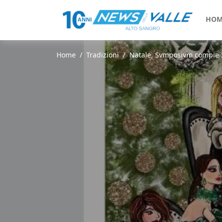
HOM
Home
Tradizioni
Natale, Svmposivm compie 5 