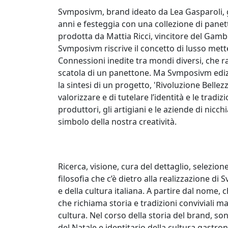
Svmposivm, brand ideato da Lea Gasparoli, g
anni e festeggia con una collezione di panett
prodotta da Mattia Ricci, vincitore del Gamb
Svmposivm riscrive il concetto di lusso mett
Connessioni inedite tra mondi diversi, che ra
scatola di un panettone. Ma Svmposivm ediz
la sintesi di un progetto, 'Rivoluzione Bellezz
valorizzare e di tutelare l’identità e le tradi
produttori, gli artigiani e le aziende di nicc
simbolo della nostra creatività.
Ricerca, visione, cura del dettaglio, selezion
filosofia che c’è dietro alla realizzazione di
e della cultura italiana. A partire dal nome
che richiama storia e tradizioni conviviali 
cultura. Nel corso della storia del brand, so
del Natale e identitario della cultura gastr