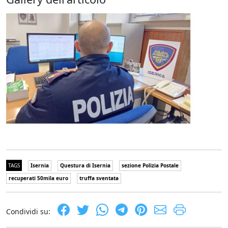
TAGS
Isernia
Questura di Isernia
sezione Polizia Postale
recuperati 50mila euro
truffa sventata
Condividi su: