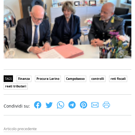
TAGS
Finanza
Procura Larino
Campobasso
controlli
reti fiscali
reati tributari
Condividi su:
Articolo precedente