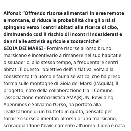
Alfonsi: “Offrendo risorse alimentari in aree remote
e montane, si riduce la probabilità che gli orsi si
spingano verso i centri abitati alla ricerca di cibo,
diminuendo così il rischio di incontri indesiderati e
danni alle attività agricole e zootecniche”
GIOIA DEI MARSI
- Fornire risorse all’orso bruno
marsicano e incentivarlo a rimanere nel suo habitat e
dissuaderlo, allo stesso tempo, a frequentare centri
abitati. È questo l'obiettivo dell'iniziativa, volta alla
coesistenza tra uomo e fauna selvatica, che ha preso
forma sulle montagne di Gioia dei Marsi (L'Aquila). Il
progetto, nato della collaborazione tra il Comune,
l’associazione motociclistica AMA(R)UN, Rewilding
Apennines e Salviamo l’Orso, ha portato alla
realizzazione di un frutteto in quota, pensato per
fornire risorse alimentari all’orso bruno marsicano,
scoraggiandone l’avvicinamento all'uomo. L’idea è nata