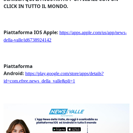
CLICK IN TUTTO IL MONDO.
Piattaforma IOS Apple:
https://apps.apple.com/us/app/news-
della-valle/id6738924142
Piattaforma
Android:
https://play.google.com/store/apps/details?
id=com.efree.news_della_valle&pli=1