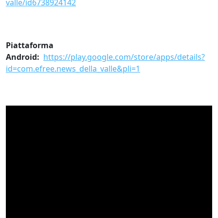
valle/id6738924142
Piattaforma
Android:
https://play.google.com/store/apps/details?
id=com.efree.news_della_valle&pli=1