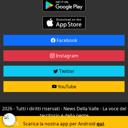
Facebook
Instagram
Twitter
YouTube
2026 - Tutti i diritti riservati - News Della Valle - La voce del
territorio e della gente
Credit by
efree
Scarica la nostra app per Android
qui
.