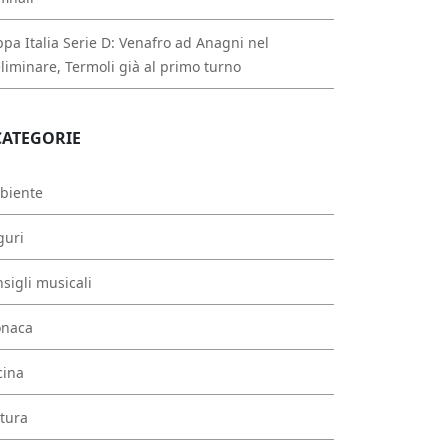
pa Italia Serie D: Venafro ad Anagni nel
liminare, Termoli già al primo turno
CATEGORIE
biente
guri
sigli musicali
onaca
cina
tura