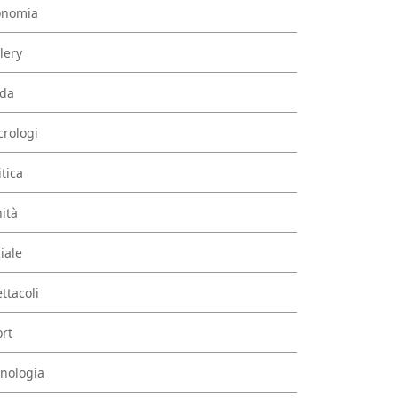
onomia
lery
da
rologi
itica
ità
iale
ttacoli
rt
nologia