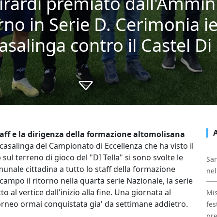
girardi premiato dall'Ammin
no in Serie D. Cerimonia ier
asalinga contro il Castel D
ff e la dirigenza della formazione altomolisana
casalinga del Campionato di Eccellenza che ha visto il
sul terreno di gioco del "DI Tella" si sono svolte le
San
nale cittadina a tutto lo staff della formazione
nel
campo il ritorno nella quarta serie Nazionale, la serie
al vertice dall'inizio alla fine. Una giornata al
Mis
torneo ormai conquistata gia' da settimane addietro.
fes
pre