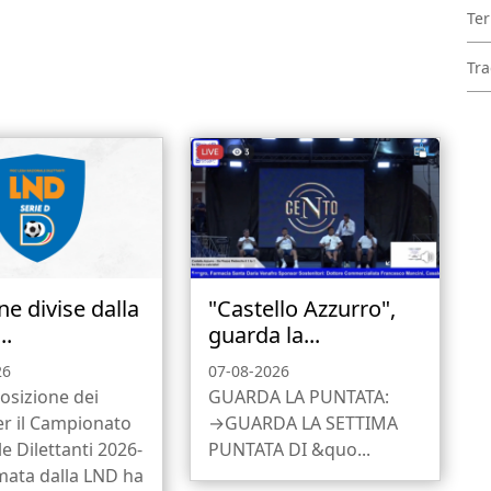
Ter
Tra
e divise dalla
"Castello Azzurro",
..
guarda la...
26
07-08-2026
osizione dei
GUARDA LA PUNTATA:
er il Campionato
→GUARDA LA SETTIMA
e Dilettanti 2026-
PUNTATA DI &quo...
mata dalla LND ha