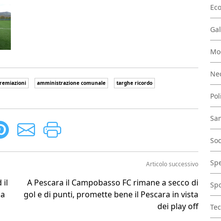
Ec
Gal
Mo
Nec
remiazioni
amministrazione comunale
targhe ricordo
Pol
San
Soc
Spe
Articolo successivo
 il
A Pescara il Campobasso FC rimane a secco di
Spo
za
gol e di punti, promette bene il Pescara in vista
dei play off
Tec