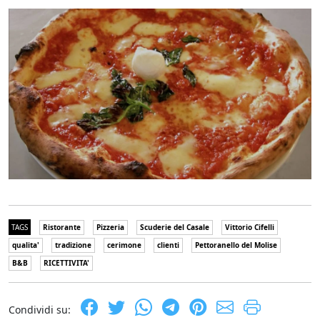
TAGS
Ristorante
Pizzeria
Scuderie del Casale
Vittorio Cifelli
qualita'
tradizione
cerimone
clienti
Pettoranello del Molise
B&B
RICETTIVITA'
Condividi su: