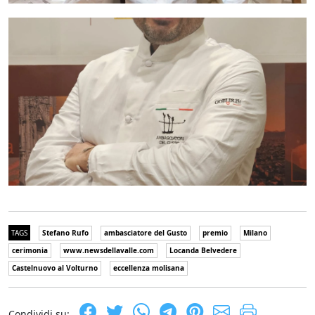
TAGS
Stefano Rufo
ambasciatore del Gusto
premio
Milano
cerimonia
www.newsdellavalle.com
Locanda Belvedere
Castelnuovo al Volturno
eccellenza molisana
Condividi su: