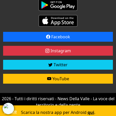
Facebook
Instagram
Twitter
YouTube
2026 - Tutti i diritti riservati - News Della Valle - La voce del
territorio e della gente
Credit by
efree
Scarica la nostra app per Android
qui
.