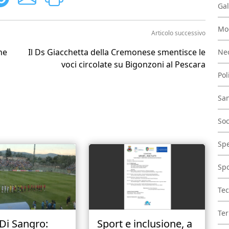
Gal
Mo
Articolo successivo
ne
Il Ds Giacchetta della Cremonese smentisce le
Nec
voci circolate su Bigonzoni al Pescara
Pol
San
Soc
Spe
Spo
Tec
Ter
 Di Sangro:
Sport e inclusione, a