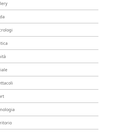
lery
da
rologi
itica
ità
iale
ttacoli
rt
nologia
ritorio