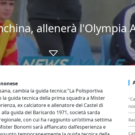
nchina, allenerà l'Olympia
gnonese
sana, cambia la guida tecnica:"La Polisportiva
la guida tecnica della prima squadra a Mister
"Ca
enza, ex calciatore e allenatore del Castel di
nos
alla guida del Barisardo 1971, società sarda
 regionale, con cui ha raggiunto un’ottima settima
Rad
Mister Bonomi sarà affiancato dall’esperienza e
Cas
 assunto temporaneamente la guida tecnica della