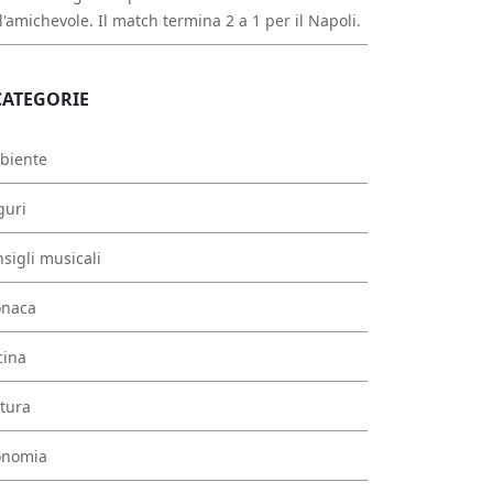
l'amichevole. Il match termina 2 a 1 per il Napoli.
CATEGORIE
biente
guri
sigli musicali
onaca
cina
tura
onomia