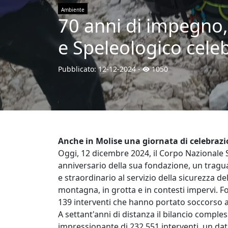
Ambiente
70 anni di impegno, 
e Speleologico celeb
Pubblicato:
12-12-2024
-
1050
Anche in Molise una giornata di celebrazi
Oggi, 12 dicembre 2024, il Corpo Nazionale 
anniversario della sua fondazione, un tragu
e straordinario al servizio della sicurezza d
montagna, in grotta e in contesti impervi. Fo
139 interventi che hanno portato soccorso a
A settant'anni di distanza il bilancio comples
impressionante di 232.551 interventi, un dato 