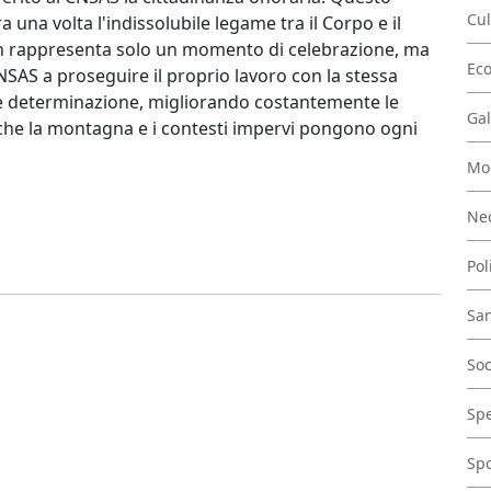
Cul
una volta l'indissolubile legame tra il Corpo e il
on rappresenta solo un momento di celebrazione, ma
Ec
AS a proseguire il proprio lavoro con la stessa
 e determinazione, migliorando costantemente le
Gal
 che la montagna e i contesti impervi pongono ogni
Mo
Nec
Pol
San
Soc
Spe
Spo