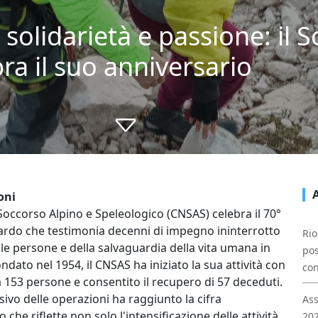
solidarietà e passione: il 
ra il suo anniversario
oni
Soccorso Alpino e Speleologico (CNSAS) celebra il 70°
ardo che testimonia decenni di impegno ininterrotto
Rio
elle persone e della salvaguardia della vita umana in
pos
ndato nel 1954, il CNSAS ha iniziato la sua attività con
con
 153 persone e consentito il recupero di 57 deceduti.
sivo delle operazioni ha raggiunto la cifra
Ass
che riflette non solo l'intensificazione delle attività,
202