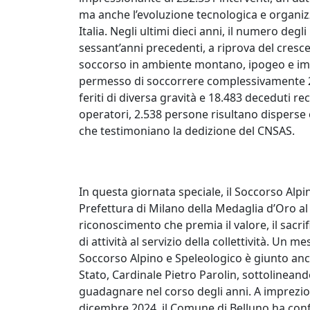
ma anche l’evoluzione tecnologica e organizza
Italia. Negli ultimi dieci anni, il numero degl
sessant’anni precedenti, a riprova del cresce
soccorso in ambiente montano, ipogeo e impe
permesso di soccorrere complessivamente 248
feriti di diversa gravità e 18.483 deceduti 
operatori, 2.538 persone risultano disperse
che testimoniano la dedizione del CNSAS.
In questa giornata speciale, il Soccorso Alpi
Prefettura di Milano della Medaglia d’Oro al 
riconoscimento che premia il valore, il sacri
di attività al servizio della collettività. Un 
Soccorso Alpino e Speleologico è giunto anch
Stato, Cardinale Pietro Parolin, sottolineand
guadagnare nel corso degli anni. A imprezio
dicembre 2024, il Comune di Belluno ha conf