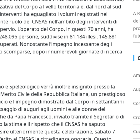
tiva del Corpo a livello territoriale, dal nord al sud
A R
i interventi ha eguagliato i volumi registrati nei
del
nte ruolo del CNSAS nell'ambito degli interventi di
pro
rvio. L’operato del Corpo, in questi 70 anni, ha
fut
.096 persone, suddivise in 81.184 illesi, 145.881
recuperati. Nonostante l’impegno incessante degli
 o scomparse, dopo innumerevoli giornate di ricerca
Am
no e Speleologico verrà inoltre insignito presso la
Au
Merito Civile della Repubblica Italiana, un prestigioso
ficio e l'impegno dimostrato dal Corpo in settant’anni
Con
messaggio di auguri agli uomini e alle donne del
e da Papa Francesco, inviato tramite il Segretario di
Cr
o la stima e il rispetto che il CNSAS ha saputo
sire ulteriormente questa celebrazione, sabato 7
Cu
erito al CNSAS la cittadinanza onoraria. Questo