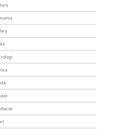
tura
onomia
lery
da
rologi
itica
ità
iale
ttacoli
rt