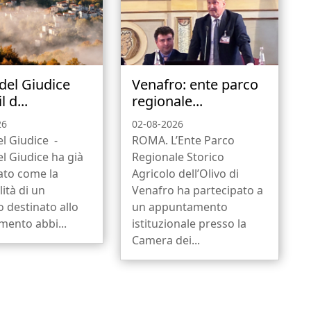
 del Giudice
Venafro: ente parco
l d...
regionale...
26
02-08-2026
el Giudice -
ROMA. L’Ente Parco
el Giudice ha già
Regionale Storico
ato come la
Agricolo dell’Olivo di
ità di un
Venafro ha partecipato a
io destinato allo
un appuntamento
mento abbi...
istituzionale presso la
Camera dei...