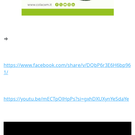
⇒
https://www.facebook.com/share/v/DQbP6r3E6H6bp96
1/
https://youtu.be/mECTpOlHpPs?si=gxhDXUXynYeSdaYe