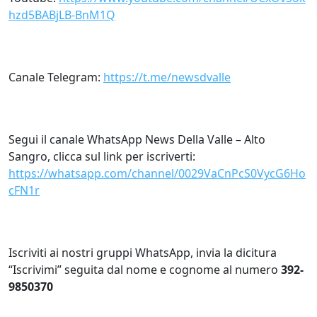
hzd5BABjLB-BnM1Q
Canale Telegram:
https://t.me/newsdvalle
Segui il canale WhatsApp News Della Valle – Alto
Sangro, clicca sul link per iscriverti:
https://whatsapp.com/channel/0029VaCnPcS0VycG6Ho
cFN1r
Iscriviti ai nostri gruppi WhatsApp, invia la dicitura
“Iscrivimi” seguita dal nome e cognome al numero
392-
985037
0