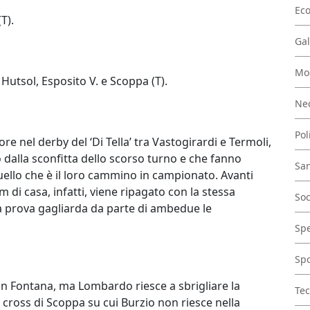
Ec
(T).
Gal
Mo
Hutsol, Esposito V. e Scoppa (T).
Nec
Pol
e nel derby del ‘Di Tella’ tra Vastogirardi e Termoli,
alla sconfitta dello scorso turno e che fanno
San
llo che è il loro cammino in campionato. Avanti
m di casa, infatti, viene ripagato con la stessa
Soc
a prova gagliarda da parte di ambedue le
Spe
Spo
con Fontana, ma Lombardo riesce a sbrigliare la
Tec
un cross di Scoppa su cui Burzio non riesce nella