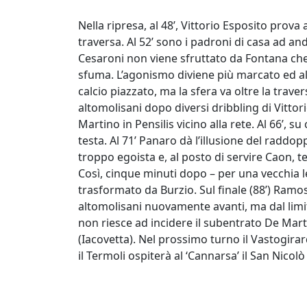
Nella ripresa, al 48’, Vittorio Esposito prova 
traversa. Al 52’ sono i padroni di casa ad an
Cesaroni non viene sfruttato da Fontana che
sfuma. L’agonismo diviene più marcato ed al 5
calcio piazzato, ma la sfera va oltre la trave
altomolisani dopo diversi dribbling di Vittor
Martino in Pensilis vicino alla rete. Al 66’, s
testa. Al 71’ Panaro dà l’illusione del raddo
troppo egoista e, al posto di servire Caon, t
Così, cinque minuti dopo – per una vecchia le
trasformato da Burzio. Sul finale (88’) Ramo
altomolisani nuovamente avanti, ma dal limit
non riesce ad incidere il subentrato De Mar
(Iacovetta). Nel prossimo turno il Vastogira
il Termoli ospiterà al ‘Cannarsa’ il San Nicol