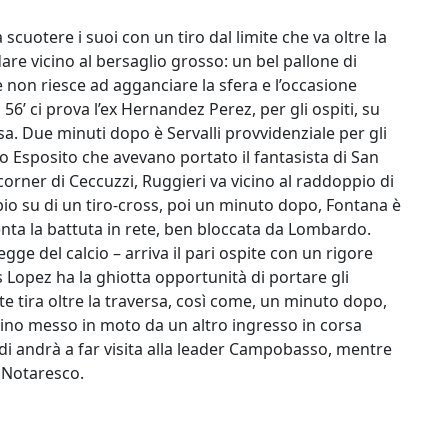
a scuotere i suoi con un tiro dal limite che va oltre la
dare vicino al bersaglio grosso: un bel pallone di
 non riesce ad agganciare la sfera e l’occasione
6’ ci prova l’ex Hernandez Perez, per gli ospiti, su
rsa. Due minuti dopo è Servalli provvidenziale per gli
io Esposito che avevano portato il fantasista di San
u corner di Ceccuzzi, Ruggieri va vicino al raddoppio di
ppio su di un tiro-cross, poi un minuto dopo, Fontana è
enta la battuta in rete, ben bloccata da Lombardo.
gge del calcio – arriva il pari ospite con un rigore
s Lopez ha la ghiotta opportunità di portare gli
e tira oltre la traversa, così come, un minuto dopo,
tino messo in moto da un altro ingresso in corsa
rdi andrà a far visita alla leader Campobasso, mentre
ò Notaresco.