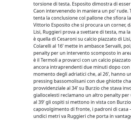
torsione di testa. Esposito dimostra di esse
Caon intervenendo in maniera un po’ rude. 
tenta la conclusione col pallone che sfiora la
Vittorio Esposito che si procura un corner, da
Lisi, Ruggieri prova a svettare di testa, ma l
è quella di Cesaroni su calcio piazzato di Li
Colarelli al 16’ mette in ambasce Servalli, p
penalty per un intervento scomposto in area 
è il Termoli a provarci con un calcio piazzato
ancora intraprendenti due minuti dopo con un
momento degli adriatici che, al 26’, hanno u
pressing bassomolisani con due ghiotte chanc
provvidenziale al 34’ su Burzio che stava inv
giallocelesti reclamano un altro penalty per
al 39’ gli ospiti si mettono in vista con Burzio
capovolgimento di fronte, i padroni di casa 
undici metri va Ruggieri che porta in vantaggi