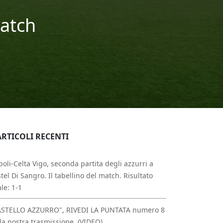
match
ARTICOLI RECENTI
oli-Celta Vigo, seconda partita degli azzurri a
tel Di Sangro. Il tabellino del match. Risultato
ale: 1-1
ASTELLO AZZURRO", RIVEDI LA PUNTATA numero 8
la nostra trasmissione. (VIDEO)