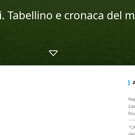
i. Tabellino e cronaca del 
Nap
Cas
fin
"C
del