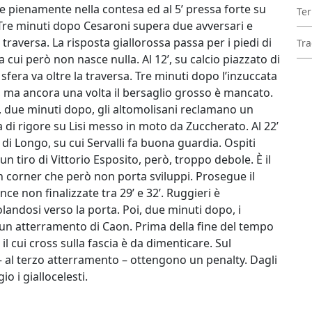
re pienamente nella contesa ed al 5’ pressa forte su
Ter
Tre minuti dopo Cesaroni supera due avversari e
 traversa. La risposta giallorossa passa per i piedi di
Tra
 cui però non nasce nulla. Al 12’, su calcio piazzato di
a sfera va oltre la traversa. Tre minuti dopo l’inzuccata
si, ma ancora una volta il bersaglio grosso è mancato.
oi, due minuti dopo, gli altomolisani reclamano un
di rigore su Lisi messo in moto da Zuccherato. Al 22’
 di Longo, su cui Servalli fa buona guardia. Ospiti
 tiro di Vittorio Esposito, però, troppo debole. È il
n corner che però non porta sviluppi. Prosegue il
e non finalizzate tra 29’ e 32’. Ruggieri è
olandosi verso la porta. Poi, due minuti dopo, i
 un atterramento di Caon. Prima della fine del tempo
 il cui cross sulla fascia è da dimenticare. Sul
– al terzo atterramento – ottengono un penalty. Dagli
o i giallocelesti.