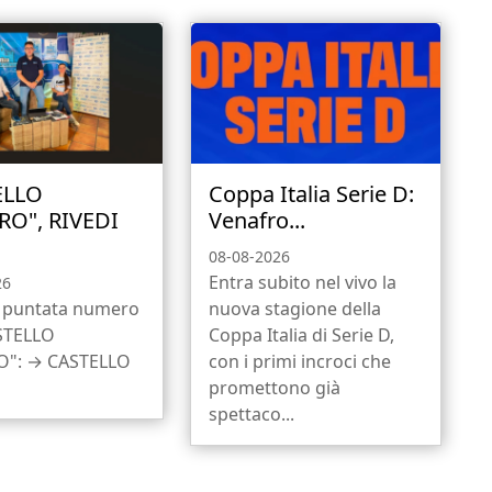
ELLO
Coppa Italia Serie D:
RO", RIVEDI
Venafro...
08-08-2026
Entra subito nel vivo la
26
a puntata numero
nuova stagione della
ASTELLO
Coppa Italia di Serie D,
O": → CASTELLO
con i primi incroci che
promettono già
spettaco...