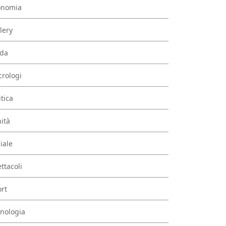
onomia
lery
da
rologi
itica
ità
iale
ttacoli
rt
nologia