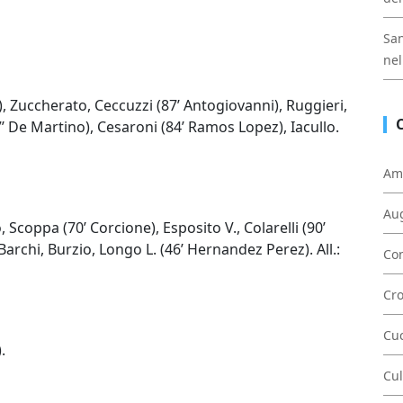
San
nel
), Zuccherato, Ceccuzzi (87’ Antogiovanni), Ruggieri,
7’ De Martino), Cesaroni (84’ Ramos Lopez), Iacullo.
Am
Au
coppa (70’ Corcione), Esposito V., Colarelli (90’
 Barchi, Burzio, Longo L. (46’ Hernandez Perez). All.:
Con
Cr
Cu
.
Cul