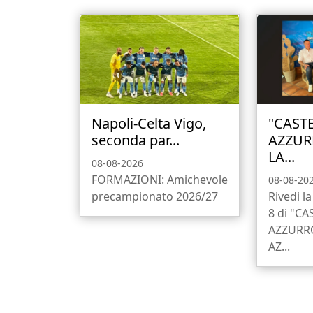
Napoli-Celta Vigo,
"CAST
seconda par...
AZZUR
LA...
08-08-2026
FORMAZIONI: Amichevole
08-08-20
precampionato 2026/27
Rivedi l
8 di "C
AZZURR
AZ...