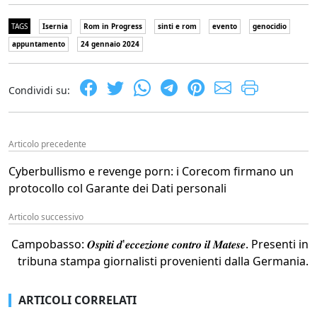
TAGS
Isernia
Rom in Progress
sinti e rom
evento
genocidio
appuntamento
24 gennaio 2024
Condividi su:
Articolo precedente
Cyberbullismo e revenge porn: i Corecom firmano un
protocollo col Garante dei Dati personali
Articolo successivo
Campobasso: 𝑶𝒔𝒑𝒊𝒕𝒊 𝒅'𝒆𝒄𝒄𝒆𝒛𝒊𝒐𝒏𝒆 𝒄𝒐𝒏𝒕𝒓𝒐 𝒊𝒍 𝑴𝒂𝒕𝒆𝒔𝒆. Presenti in
tribuna stampa giornalisti provenienti dalla Germania.
ARTICOLI CORRELATI