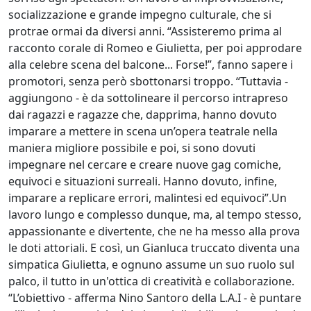
socializzazione e grande impegno culturale, che si
protrae ormai da diversi anni. “Assisteremo prima al
racconto corale di Romeo e Giulietta, per poi approdare
alla celebre scena del balcone... Forse!”, fanno sapere i
promotori, senza però sbottonarsi troppo. “Tuttavia -
aggiungono - è da sottolineare il percorso intrapreso
dai ragazzi e ragazze che, dapprima, hanno dovuto
imparare a mettere in scena un’opera teatrale nella
maniera migliore possibile e poi, si sono dovuti
impegnare nel cercare e creare nuove gag comiche,
equivoci e situazioni surreali. Hanno dovuto, infine,
imparare a replicare errori, malintesi ed equivoci”.Un
lavoro lungo e complesso dunque, ma, al tempo stesso,
appassionante e divertente, che ne ha messo alla prova
le doti attoriali. E così, un Gianluca truccato diventa una
simpatica Giulietta, e ognuno assume un suo ruolo sul
palco, il tutto in un'ottica di creatività e collaborazione.
“L’obiettivo - afferma Nino Santoro della L.A.I - è puntare