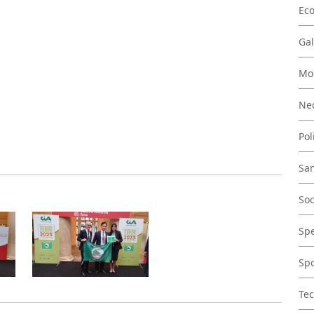
Ec
Gal
Mo
Nec
Pol
San
Soc
Spe
Spo
Tec