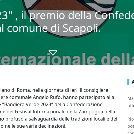
3" , il premio della Confed
 al comune di Scapoli.
no di Roma, nella giornata di ieri, il consigliere
igliere comunale Angelo Rufo, hanno partecipato alla
Mal
e "Bandiera Verde 2023" della Confederazione
uff
one del Festival Internazionale della Zampogna nella
 profuso a salvaguardia delle tradizioni locali e del
Rio
o nelle sue varie declinazioni.
pos
con