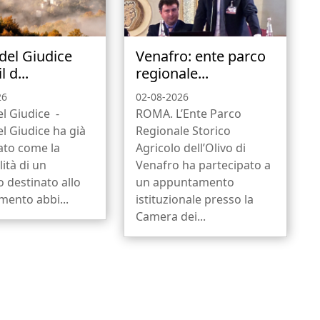
 del Giudice
Venafro: ente parco
l d...
regionale...
26
02-08-2026
el Giudice -
ROMA. L’Ente Parco
el Giudice ha già
Regionale Storico
ato come la
Agricolo dell’Olivo di
ità di un
Venafro ha partecipato a
io destinato allo
un appuntamento
mento abbi...
istituzionale presso la
Camera dei...