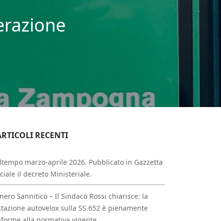
erazione
ARTICOLI RECENTI
tempo marzo-aprile 2026. Pubblicato in Gazzetta
iciale il decreto Ministeriale.
nero Sannitico – Il Sindaco Rossi chiarisce: la
tazione autovelox sulla SS 652 è pienamente
forme alla normativa vigente.