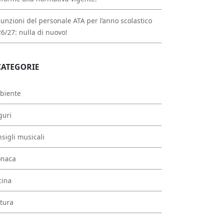
unzioni del personale ATA per l’anno scolastico
6/27: nulla di nuovo!
CATEGORIE
biente
guri
sigli musicali
onaca
cina
tura