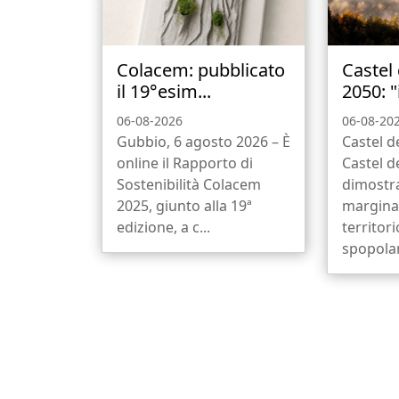
Colacem: pubblicato
Castel
il 19°esim...
2050: "i
06-08-2026
06-08-20
Gubbio, 6 agosto 2026 – È
Castel d
online il Rapporto di
Castel d
Sostenibilità Colacem
dimostr
2025, giunto alla 19ª
marginal
edizione, a c...
territor
spopola