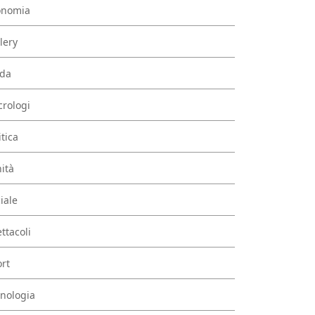
onomia
lery
da
rologi
itica
ità
iale
ttacoli
rt
nologia