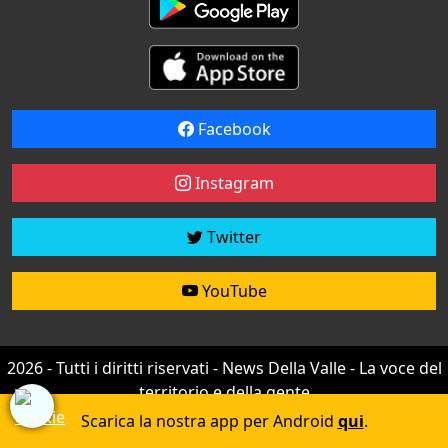
Facebook
Instagram
Twitter
YouTube
2026 - Tutti i diritti riservati - News Della Valle - La voce del
territorio e della gente
Credit by
efree
Scarica la nostra app per Android
qui
.