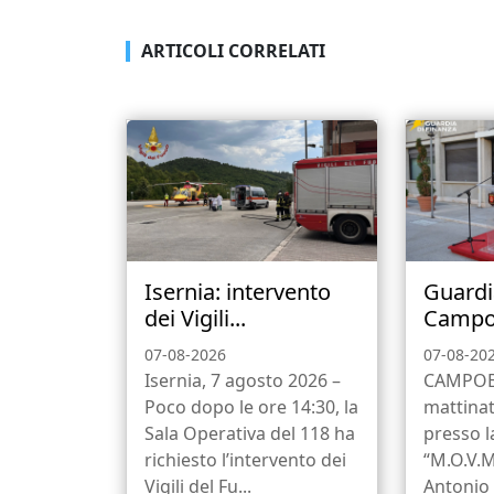
ARTICOLI CORRELATI
Isernia: intervento
Guardi
dei Vigili...
Campob
07-08-2026
07-08-20
Isernia, 7 agosto 2026 –
CAMPOBA
Poco dopo le ore 14:30, la
mattinat
Sala Operativa del 118 ha
presso 
richiesto l’intervento dei
“M.O.V.M
Vigili del Fu...
Antonio 