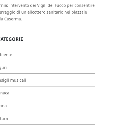
rnia: intervento dei Vigili del Fuoco per consentire
erraggio di un elicottero sanitario nel piazzale
la Caserma.
CATEGORIE
biente
guri
sigli musicali
onaca
cina
tura