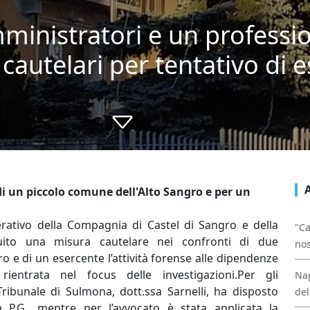
ministratori e un professio
cautelari per tentativo di e
i un piccolo comune dell'Alto Sangro e per un
erativo della Compagnia di Castel di Sangro e della
"Ca
ito una misura cautelare nei confronti di due
nos
 e di un esercente l’attività forense alle dipendenze
ientrata nel focus delle investigazioni.Per gli
Nap
 Tribunale di Sulmona, dott.ssa Sarnelli, ha disposto
del
a P.G., mentre per l’avvocato è stata applicata la