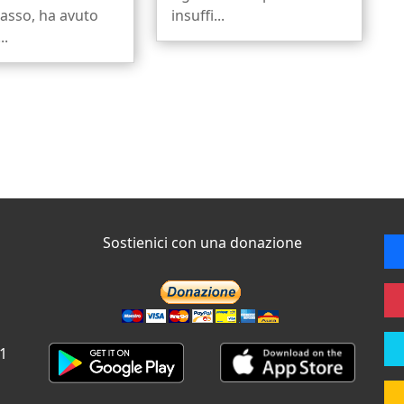
sso, ha avuto
insuffi...
..
Sostienici con una donazione
 1