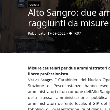
Cronaca
Alto Sangro: due am
raggiunti da misure 
Pubblicato:
17-09-2022
-
1697
Misure cautelari per due amministratori d
libero professionista
I Carabinieri del Nucleo Op
Val di Sangro
.
Stazione di Pescocostanzo hanno esegu
amministratori di un comune dell’Alto Sangro
della stessa amministrazione pubblica r
amministratori dell’ente locale, il GIP del
l’obbligo di presentazione quotidiana all