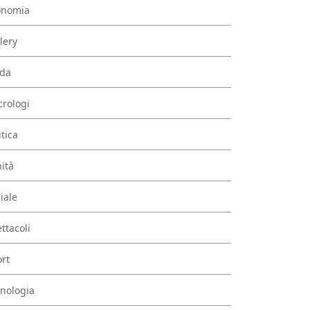
onomia
lery
da
rologi
itica
ità
iale
ttacoli
rt
nologia