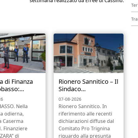
settimana realizzato da Efree di Cassino.
Ter
Tra
a di Finanza
Rionero Sannitico – Il
asso:...
Sindaco...
26
07-08-2026
SSO. Nella
Rionero Sannitico. In
a odierna,
riferimento alle recenti
la Caserma
dichiarazioni diffuse dal
. Finanziere
Comitato Pro Trignina
ZARA” di
riguardo alla presunta