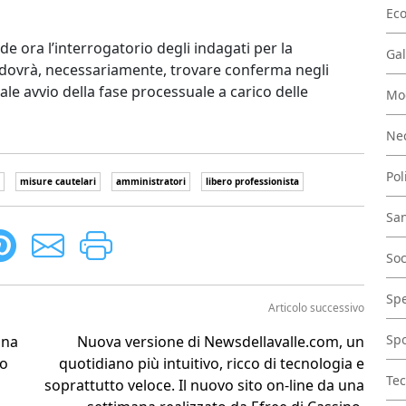
Ec
de ora l’interrogatorio degli indagati per la
Gal
dovrà, necessariamente, trovare conferma negli
ale avvio della fase processuale a carico delle
Mo
.
Nec
Pol
misure cautelari
amministratori
libero professionista
San
Soc
Spe
Articolo successivo
Spo
ana
Nuova versione di Newsdellavalle.com, un
eo
quotidiano più intuitivo, ricco di tecnologia e
Tec
soprattutto veloce. Il nuovo sito on-line da una