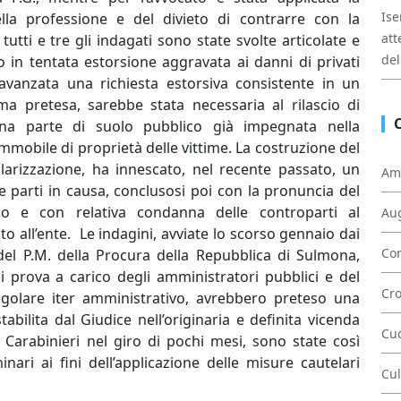
Ise
lla professione e del divieto di contrarre con la
att
utti e tre gli indagati sono state svolte articolate e
del
o in tentata estorsione aggravata ai danni di privati
 avanzata una richiesta estorsiva consistente in un
a pretesa, sarebbe stata necessaria al rilascio di
una parte di suolo pubblico già impegnata nella
immobile di proprietà delle vittime. La costruzione del
larizzazione, ha innescato, nel recente passato, un
Am
e parti in causa, conclusosi poi con la pronuncia del
co e con relativa condanna delle controparti al
Au
o all’ente. Le indagini, avviate lo scorso gennaio dai
Con
 del P.M. della Procura della Repubblica di Sulmona,
 prova a carico degli amministratori pubblici e del
Cr
 regolare iter amministrativo, avrebbero preteso una
bilita dal Giudice nell’originaria e definita vicenda
Cu
 Carabinieri nel giro di pochi mesi, sono state così
nari ai fini dell’applicazione delle misure cautelari
Cul