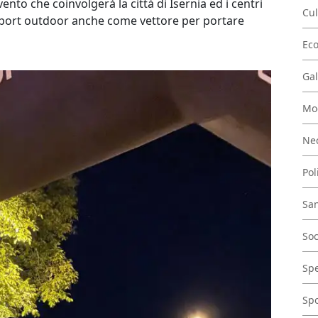
to che coinvolgerà la città di Isernia ed i centri
Cul
i sport outdoor anche come vettore per portare
Ec
Gal
Mo
Nec
Pol
San
Soc
Spe
Spo