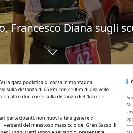
so, Francesco Diana sugli sc
Te) la gara podistica di corsa in montagna
si sulla distanza di 65 km con 4100m di dislivello
to da altre due corse sulla distanza di 32km con
Agn
.
Sta
sos
ri partecipanti, non nuovi a tale genere di
opp
 i versanti del maestoso massiccio del Gran Sasso. Il
 per lunghi tratti aspro e selvaggio, presentava
Mal