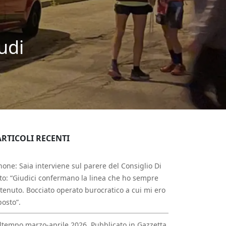
udi
ARTICOLI RECENTI
one: Saia interviene sul parere del Consiglio Di
to: “Giudici confermano la linea che ho sempre
tenuto. Bocciato operato burocratico a cui mi ero
osto”.
tempo marzo-aprile 2026. Pubblicato in Gazzetta