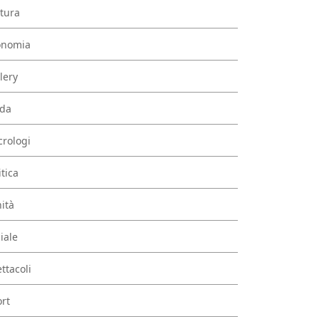
tura
onomia
lery
da
rologi
itica
ità
iale
ttacoli
rt