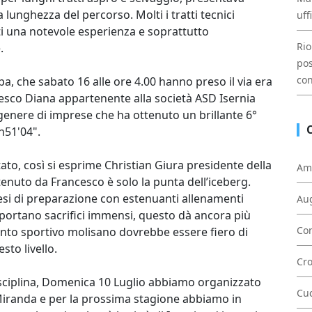
lla lunghezza del percorso. Molti i tratti tecnici
uff
nti una notevole esperienza e soprattutto
Rio
.
pos
con
opa, che sabato 16 alle ore 4.00 hanno preso il via era
cesco Diana appartenente alla società ASD Isernia
nere di imprese che ha ottenuto un brillante 6°
h51'04".
ato, così si esprime Christian Giura presidente della
Am
ttenuto da Francesco è solo la punta dell’iceberg.
si di preparazione con estenuanti allenamenti
Au
portano sacrifici immensi, questo dà ancora più
Con
ento sportivo molisano dovrebbe essere fiero di
sto livello.
Cr
isciplina, Domenica 10 Luglio abbiamo organizzato
Cu
Miranda e per la prossima stagione abbiamo in