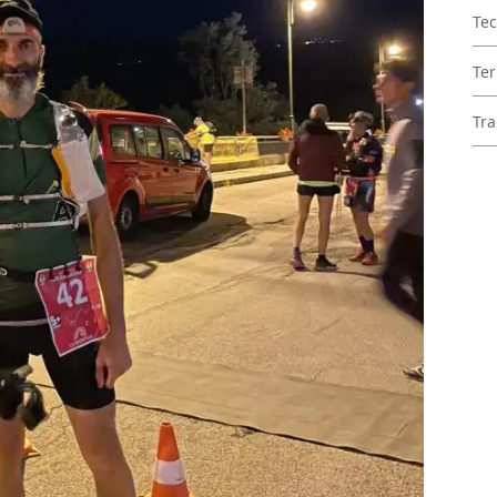
Tec
Ter
Tra