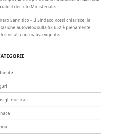
iciale il decreto Ministeriale.
nero Sannitico – Il Sindaco Rossi chiarisce: la
tazione autovelox sulla SS 652 è pienamente
forme alla normativa vigente.
CATEGORIE
biente
guri
sigli musicali
onaca
cina