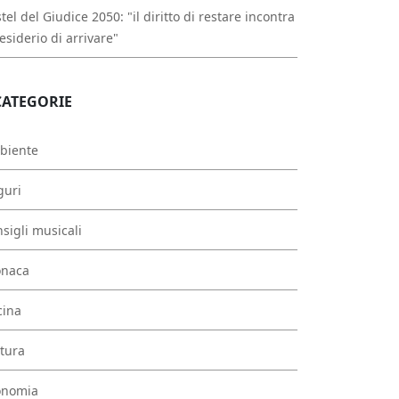
tel del Giudice 2050: "il diritto di restare incontra
desiderio di arrivare"
CATEGORIE
biente
guri
sigli musicali
onaca
cina
tura
onomia