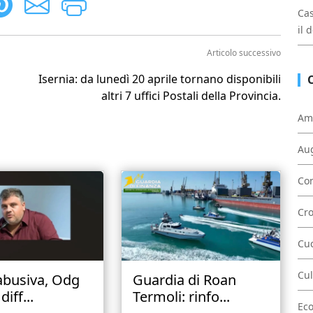
Cas
il 
Articolo successivo
Isernia: da lunedì 20 aprile tornano disponibili
altri 7 uffici Postali della Provincia.
Am
Au
Con
Cr
Cu
Cul
abusiva, Odg
Guardia di Roan
diff...
Termoli: rinfo...
Ec