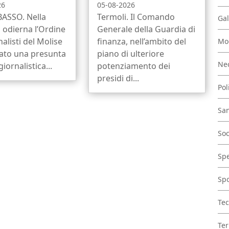
26
05-08-2026
SSO. Nella
Termoli. Il Comando
Gal
 odierna l’Ordine
Generale della Guardia di
nalisti del Molise
finanza, nell’ambito del
Mo
dato una presunta
piano di ulteriore
Nec
giornalistica...
potenziamento dei
presidi di...
Pol
San
Soc
Spe
Spo
Tec
Ter