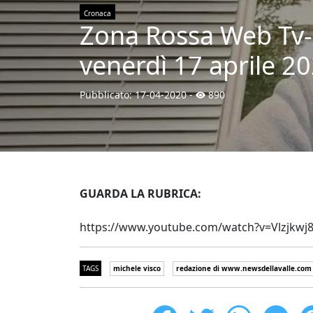
Cronaca
Zona Rossa Web Tv-No
venerdì 17 aprile 2
Pubblicato:
17-04-2020
-
890
GUARDA LA RUBRICA:
https://www.youtube.com/watch?v=Vlzjkwj
TAGS
michele visco
redazione di www.newsdellavalle.com