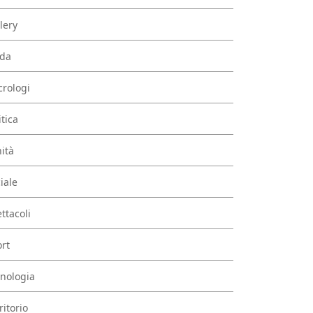
lery
da
rologi
itica
ità
iale
ttacoli
rt
nologia
ritorio