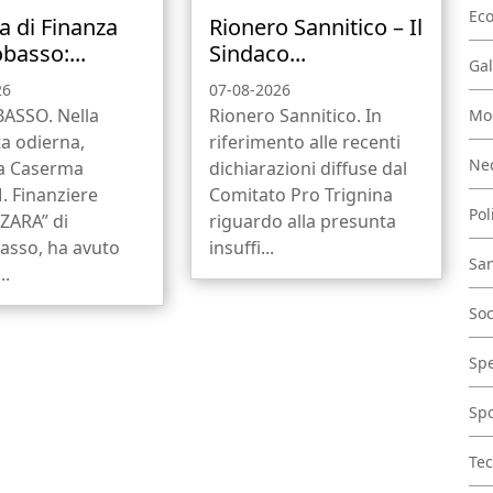
Ec
a di Finanza
Rionero Sannitico – Il
asso:...
Sindaco...
Gal
26
07-08-2026
SSO. Nella
Rionero Sannitico. In
Mo
a odierna,
riferimento alle recenti
Nec
la Caserma
dichiarazioni diffuse dal
. Finanziere
Comitato Pro Trignina
Pol
ZARA” di
riguardo alla presunta
sso, ha avuto
insuffi...
San
..
Soc
Spe
Spo
Tec