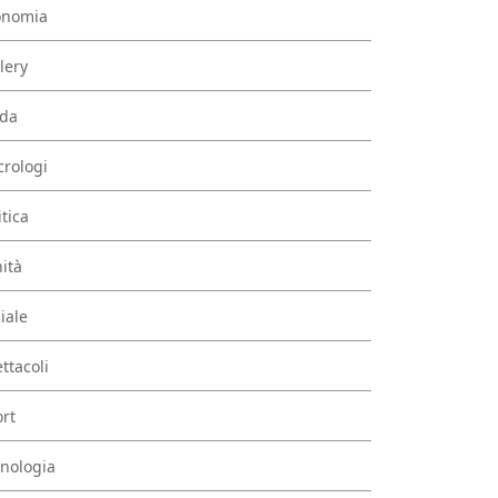
onomia
lery
da
rologi
itica
ità
iale
ttacoli
rt
nologia