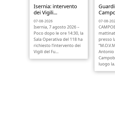
Isernia: intervento
Guardi
dei Vigili...
Campob
07-08-2026
07-08-20
Isernia, 7 agosto 2026 –
CAMPOBA
Poco dopo le ore 14:30, la
mattinat
Sala Operativa del 118 ha
presso 
richiesto l’intervento dei
“M.O.V.M
Vigili del Fu...
Antonio 
Campoba
luogo la.