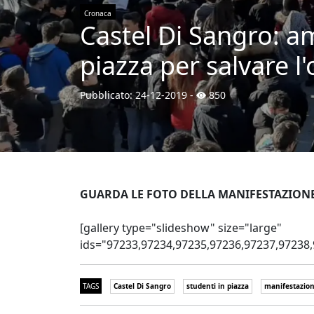
Cronaca
Castel Di Sangro: am
piazza per salvare l
Pubblicato:
24-12-2019
-
850
GUARDA LE FOTO DELLA MANIFESTAZIONE
[gallery type="slideshow" size="large"
ids="97233,97234,97235,97236,97237,97238,
TAGS
Castel Di Sangro
studenti in piazza
manifestazion