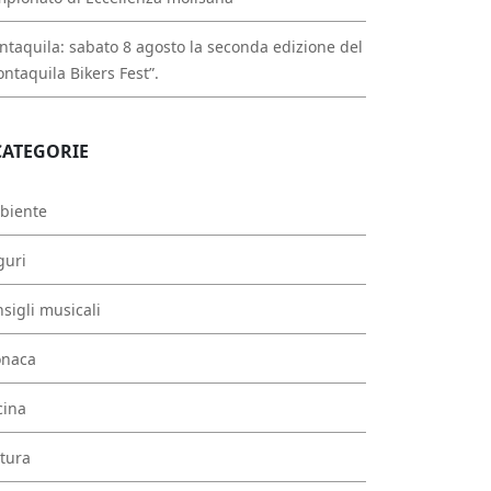
taquila: sabato 8 agosto la seconda edizione del
ntaquila Bikers Fest”.
CATEGORIE
biente
guri
sigli musicali
onaca
cina
tura