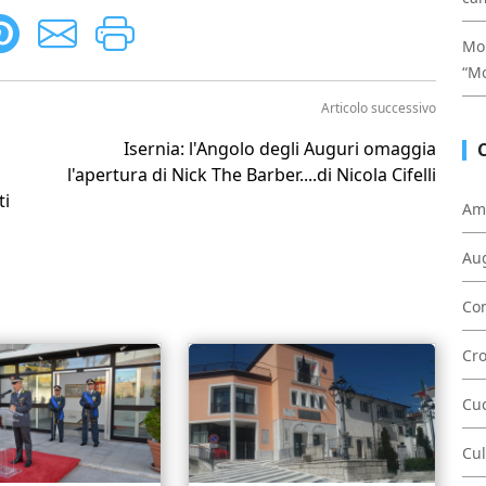
Mon
“Mo
Articolo successivo
Isernia: l'Angolo degli Auguri omaggia
l'apertura di Nick The Barber....di Nicola Cifelli
ti
Am
Au
Con
Cr
Cu
Cul