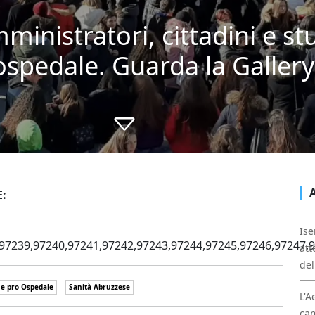
ministratori, cittadini e st
'ospedale. Guarda la Gallery
:
Ise
97239,97240,97241,97242,97243,97244,97245,97246,97247,9
att
del
e pro Ospedale
Sanità Abruzzese
L'A
cam