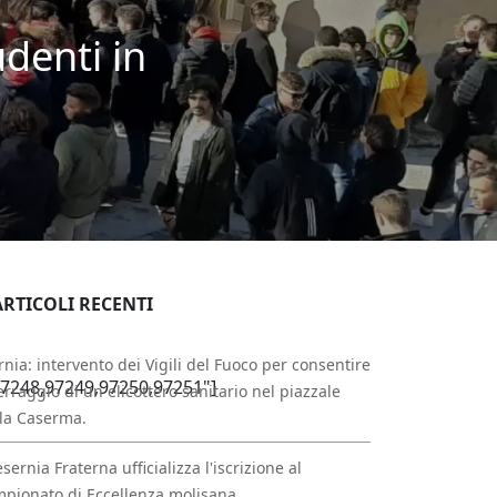
udenti in
ARTICOLI RECENTI
rnia: intervento dei Vigili del Fuoco per consentire
7248,97249,97250,97251"]
erraggio di un elicottero sanitario nel piazzale
la Caserma.
esernia Fraterna ufficializza l'iscrizione al
pionato di Eccellenza molisana