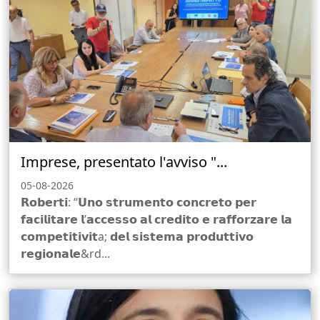
Imprese, presentato l'avviso "...
05-08-2026
𝗥𝗼𝗯𝗲𝗿𝘁𝗶: “𝗨𝗻𝗼 𝘀𝘁𝗿𝘂𝗺𝗲𝗻𝘁𝗼 𝗰𝗼𝗻𝗰𝗿𝗲𝘁𝗼 𝗽𝗲𝗿
𝗳𝗮𝗰𝗶𝗹𝗶𝘁𝗮𝗿𝗲 𝗹’𝗮𝗰𝗰𝗲𝘀𝘀𝗼 𝗮𝗹 𝗰𝗿𝗲𝗱𝗶𝘁𝗼 𝗲 𝗿𝗮𝗳𝗳𝗼𝗿𝘇𝗮𝗿𝗲 𝗹𝗮
𝗰𝗼𝗺𝗽𝗲𝘁𝗶𝘁𝗶𝘃𝗶𝘁a; 𝗱𝗲𝗹 𝘀𝗶𝘀𝘁𝗲𝗺𝗮 𝗽𝗿𝗼𝗱𝘂𝘁𝘁𝗶𝘃𝗼
𝗿𝗲𝗴𝗶𝗼𝗻𝗮𝗹𝗲&rd...