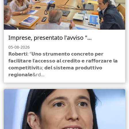
Imprese, presentato l'avviso "...
05-08-2026
𝗥𝗼𝗯𝗲𝗿𝘁𝗶: “𝗨𝗻𝗼 𝘀𝘁𝗿𝘂𝗺𝗲𝗻𝘁𝗼 𝗰𝗼𝗻𝗰𝗿𝗲𝘁𝗼 𝗽𝗲𝗿
𝗳𝗮𝗰𝗶𝗹𝗶𝘁𝗮𝗿𝗲 𝗹’𝗮𝗰𝗰𝗲𝘀𝘀𝗼 𝗮𝗹 𝗰𝗿𝗲𝗱𝗶𝘁𝗼 𝗲 𝗿𝗮𝗳𝗳𝗼𝗿𝘇𝗮𝗿𝗲 𝗹𝗮
𝗰𝗼𝗺𝗽𝗲𝘁𝗶𝘁𝗶𝘃𝗶𝘁a; 𝗱𝗲𝗹 𝘀𝗶𝘀𝘁𝗲𝗺𝗮 𝗽𝗿𝗼𝗱𝘂𝘁𝘁𝗶𝘃𝗼
𝗿𝗲𝗴𝗶𝗼𝗻𝗮𝗹𝗲&rd...