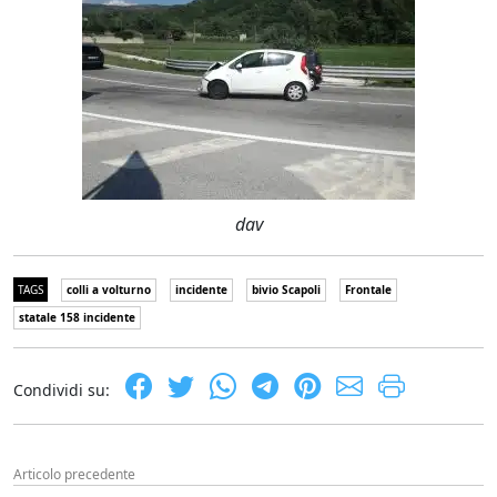
dav
TAGS
colli a volturno
incidente
bivio Scapoli
Frontale
statale 158 incidente
Condividi su:
Articolo precedente