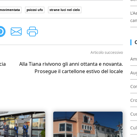
 movimentata
psicosi ufo
strane luci nel cielo
L'A
cam
Articolo successivo
Am
cia
Alla Tiana rivivono gli anni ottanta e novanta.
Prosegue il cartellone estivo del locale
Au
Con
Cr
Cu
Cul