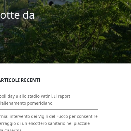
notte da
ARTICOLI RECENTI
oli day 8 allo stadio Patini. Il report
l'allenamento pomeridiano.
rnia: intervento dei Vigili del Fuoco per consentire
erraggio di un elicottero sanitario nel piazzale
la Caserma.