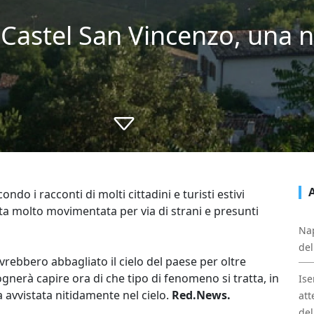
 a Castel San Vincenzo, una 
ondo i racconti di molti cittadini e turisti estivi
ta molto movimentata per via di strani e presunti
Nap
del
vrebbero abbagliato il cielo del paese per oltre
gnerà capire ora di che tipo di fenomeno si tratta, in
Ise
a avvistata nitidamente nel cielo.
Red.News.
att
del