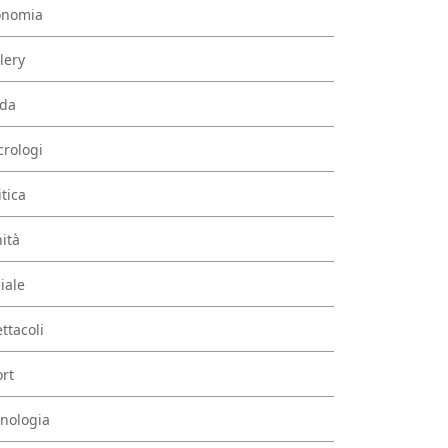
onomia
lery
da
rologi
itica
ità
iale
ttacoli
rt
nologia