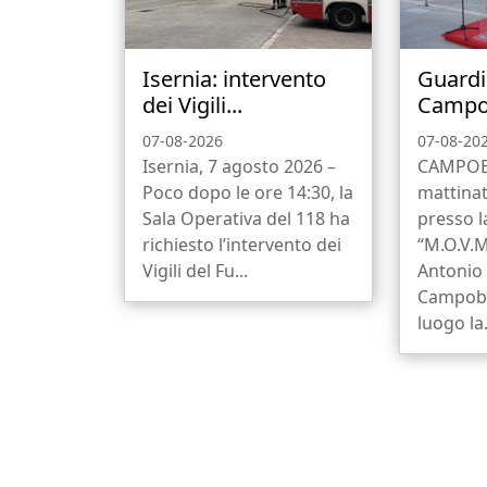
Isernia: intervento
Guardi
dei Vigili...
Campob
07-08-2026
07-08-20
Isernia, 7 agosto 2026 –
CAMPOBA
Poco dopo le ore 14:30, la
mattinat
Sala Operativa del 118 ha
presso 
richiesto l’intervento dei
“M.O.V.M
Vigili del Fu...
Antonio 
Campoba
luogo la.