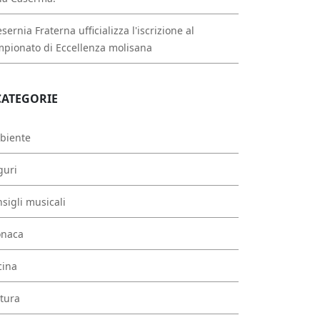
esernia Fraterna ufficializza l'iscrizione al
pionato di Eccellenza molisana
CATEGORIE
biente
guri
sigli musicali
onaca
cina
tura