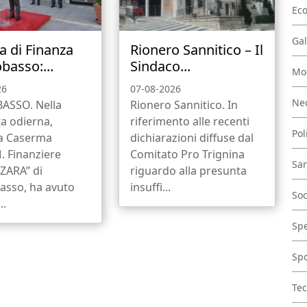
Ec
Gal
a di Finanza
Rionero Sannitico – Il
asso:...
Sindaco...
Mo
26
07-08-2026
Nec
SSO. Nella
Rionero Sannitico. In
a odierna,
riferimento alle recenti
Pol
la Caserma
dichiarazioni diffuse dal
. Finanziere
Comitato Pro Trignina
San
ZARA” di
riguardo alla presunta
sso, ha avuto
insuffi...
Soc
..
Spe
Spo
Tec